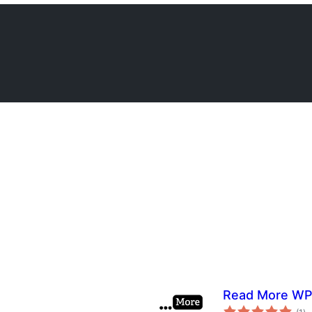
Read More W
за