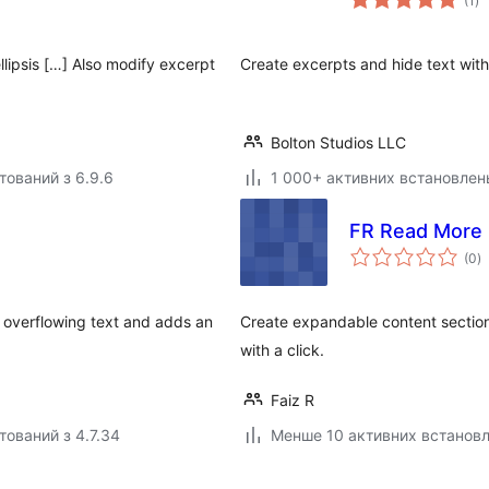
(1
)
ре
llipsis […] Also modify excerpt
Create excerpts and hide text wit
Bolton Studios LLC
тований з 6.9.6
1 000+ активних встановлен
FR Read More
з
(0
)
р
e overflowing text and adds an
Create expandable content section
with a click.
Faiz R
тований з 4.7.34
Менше 10 активних встанов