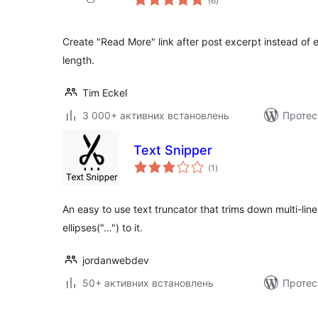
(6
)
рейтинг
Create "Read More" link after post excerpt instead of e
length.
Tim Eckel
3 000+ активних встановлень
Протес
Text Snipper
загальний
(1
)
рейтинг
An easy to use text truncator that trims down multi-lin
ellipses("…") to it.
jordanwebdev
50+ активних встановлень
Протес