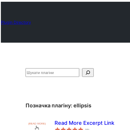
Plugin Directory
Пошук
Позначка плагіну:
ellipsis
Read More Excerpt Link
загальний