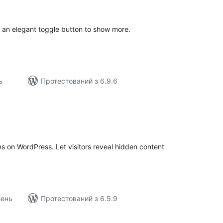
йтинг
h an elegant toggle button to show more.
ь
Протестований з 6.9.6
агальний
ейтинг
s on WordPress. Let visitors reveal hidden content
лень
Протестований з 6.5.9