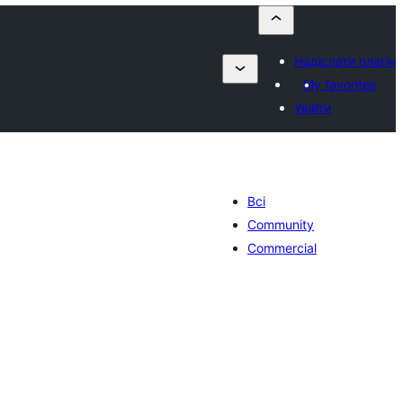
Надіслати плагін
My favorites
Увійти
Всі
Community
Commercial
P
гальний