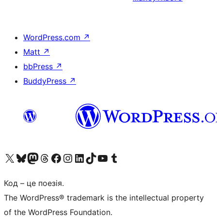
WordPress.com
↗
Matt
↗
bbPress
↗
BuddyPress
↗
Visit our X (formerly Twitter) account
Visit our Bluesky account
Завітайте до нашої стрічки в Mastodon
Visit our Threads account
Завітайте на нашу сторінку в Facebook
Visit our Instagram account
Visit our LinkedIn account
Visit our TikTok account
Visit our YouTube channel
Visit our Tumblr account
Код – це поезія.
The WordPress® trademark is the intellectual property
of the WordPress Foundation.