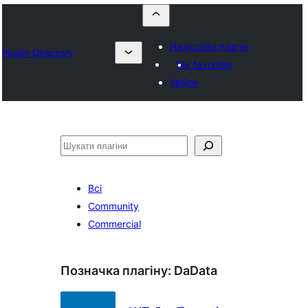
Надіслати плагін
Plugin Directory
My favorites
Увійти
Пошук
Всі
Community
Commercial
Позначка плагіну:
DaData