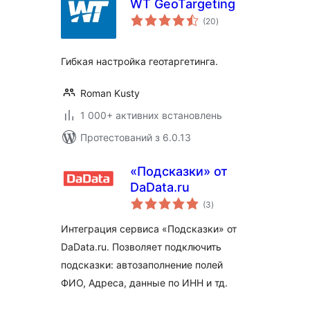
WT GeoTargeting
загальний
(20
)
рейтинг
Гибкая настройка геотаргетинга.
Roman Kusty
1 000+ активних встановлень
Протестований з 6.0.13
«Подсказки» от
DaData.ru
загальний
(3
)
рейтинг
Интеграция сервиса «Подсказки» от
DaData.ru. Позволяет подключить
подсказки: автозаполнение полей
ФИО, Адреса, данные по ИНН и тд.