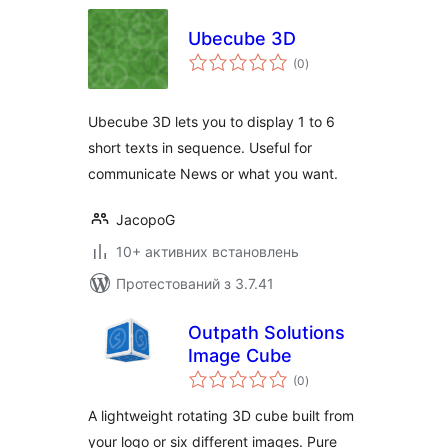
Ubecube 3D
загальний
(0
)
рейтинг
Ubecube 3D lets you to display 1 to 6
short texts in sequence. Useful for
communicate News or what you want.
JacopoG
10+ активних встановлень
Протестований з 3.7.41
Outpath Solutions
Image Cube
загальний
(0
)
рейтинг
A lightweight rotating 3D cube built from
your logo or six different images. Pure