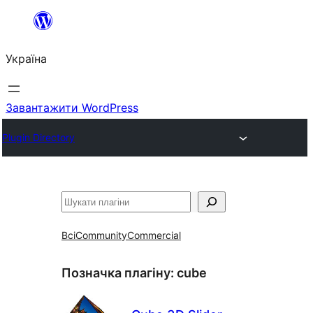
Перейти
до
Україна
вмісту
Завантажити WordPress
Plugin Directory
Пошук
Всі
Community
Commercial
Позначка плагіну:
cube