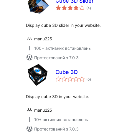
Cube 3D Slider
загальний
(4
)
рейтинг
Display cube 3D slider in your website.
manu225
100+ активних встановлень
Протестований з 7.0.3
Cube 3D
загальний
(0
)
рейтинг
Display cube 3D in your website.
manu225
10+ активних встановлень
Протестований з 7.0.3