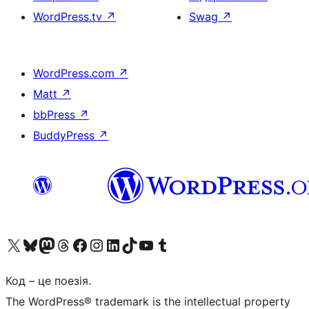
WordPress.tv
↗
Swag
↗
WordPress.com
↗
Matt
↗
bbPress
↗
BuddyPress
↗
Visit our X (formerly Twitter) account
Visit our Bluesky account
Завітайте до нашої стрічки в Mastodon
Visit our Threads account
Завітайте на нашу сторінку в Facebook
Visit our Instagram account
Visit our LinkedIn account
Visit our TikTok account
Visit our YouTube channel
Visit our Tumblr account
Код – це поезія.
The WordPress® trademark is the intellectual property