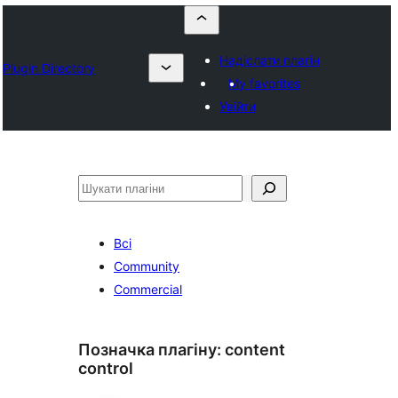
Надіслати плагін
Plugin Directory
My favorites
Увійти
Пошук
Всі
Community
Commercial
Позначка плагіну:
content
control