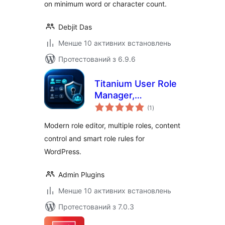
on minimum word or character count.
Debjit Das
Менше 10 активних встановлень
Протестований з 6.9.6
Titanium User Role
Manager,
загальний
Capabilities &
(1
)
рейтинг
Access Control
Modern role editor, multiple roles, content
control and smart role rules for
WordPress.
Admin Plugins
Менше 10 активних встановлень
Протестований з 7.0.3