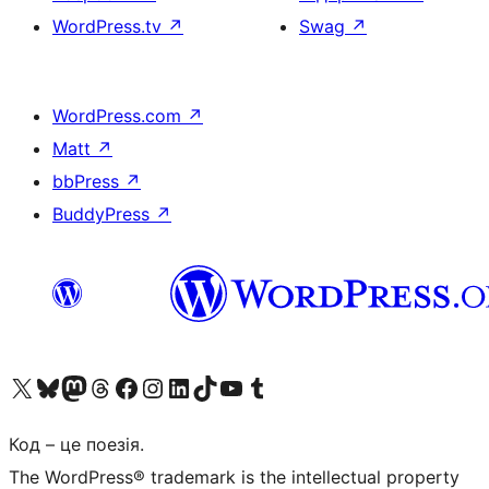
WordPress.tv
↗
Swag
↗
WordPress.com
↗
Matt
↗
bbPress
↗
BuddyPress
↗
Visit our X (formerly Twitter) account
Visit our Bluesky account
Завітайте до нашої стрічки в Mastodon
Visit our Threads account
Завітайте на нашу сторінку в Facebook
Visit our Instagram account
Visit our LinkedIn account
Visit our TikTok account
Visit our YouTube channel
Visit our Tumblr account
Код – це поезія.
The WordPress® trademark is the intellectual property