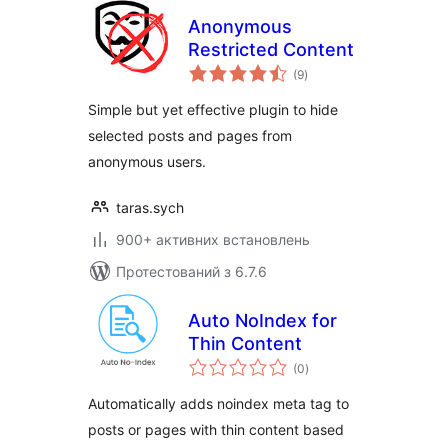
Anonymous
Restricted Content
загальний
(9
)
рейтинг
Simple but yet effective plugin to hide
selected posts and pages from
anonymous users.
taras.sych
900+ активних встановлень
Протестований з 6.7.6
Auto NoIndex for
Thin Content
загальний
(0
)
рейтинг
Automatically adds noindex meta tag to
posts or pages with thin content based