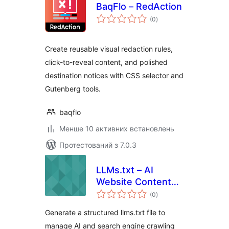
BaqFlo – RedAction
загальний
(0
)
рейтинг
Create reusable visual redaction rules,
click-to-reveal content, and polished
destination notices with CSS selector and
Gutenberg tools.
baqflo
Менше 10 активних встановлень
Протестований з 7.0.3
LLMs.txt – AI
Website Content
загальний
Crawling
(0
)
рейтинг
Generate a structured llms.txt file to
manage AI and search engine crawling