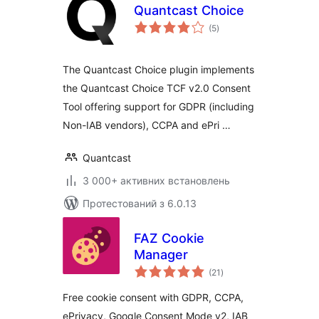
Quantcast Choice
загальний
(5
)
рейтинг
The Quantcast Choice plugin implements
the Quantcast Choice TCF v2.0 Consent
Tool offering support for GDPR (including
Non-IAB vendors), CCPA and ePri …
Quantcast
3 000+ активних встановлень
Протестований з 6.0.13
FAZ Cookie
Manager
загальний
(21
)
рейтинг
Free cookie consent with GDPR, CCPA,
ePrivacy, Google Consent Mode v2, IAB