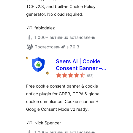
TCF v2.3, and built-in Cookie Policy
generator. No cloud required.
fabiodalez
1 000+ активних встановлень
Протестований з 7.0.3
Seers AI | Cookie
Consent Banner –
загальний
GDPR & CCPA
(52
)
рейтинг
Compliant Consent
Free cookie consent banner & cookie
Management
notice plugin for GDPR, CCPA & global
Platform
cookie compliance. Cookie scanner +
Google Consent Mode v2 ready.
Nick Spencer
1 000+ активних встановлень