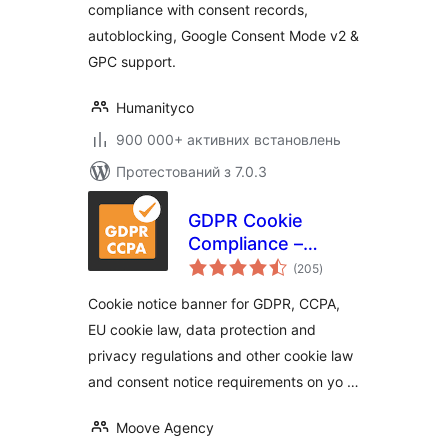
compliance with consent records,
autoblocking, Google Consent Mode v2 &
GPC support.
Humanityco
900 000+ активних встановлень
Протестований з 7.0.3
GDPR Cookie
Compliance –
загальний
Cookie Banner,
(205
)
рейтинг
Cookie Consent,
Cookie notice banner for GDPR, CCPA,
Cookie Notice for
EU cookie law, data protection and
CCPA, EU Cookie
privacy regulations and other cookie law
Law
and consent notice requirements on yo …
Moove Agency