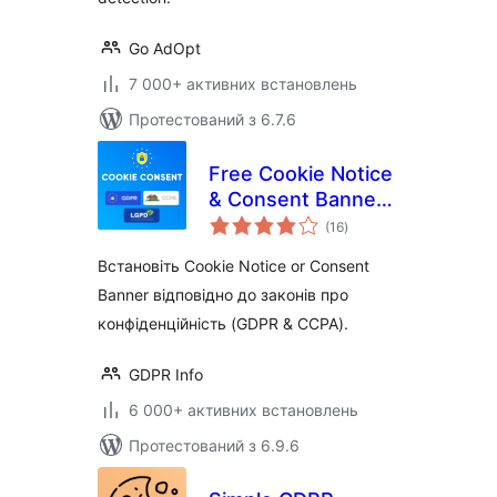
Go AdOpt
7 000+ активних встановлень
Протестований з 6.7.6
Free Cookie Notice
& Consent Banner
загальний
for Privacy
(16
)
рейтинг
Compliance (GDPR,
Встановіть Cookie Notice or Consent
CCPA, DSGVO and
Banner відповідно до законів про
others)
конфіденційність (GDPR & CCPA).
GDPR Info
6 000+ активних встановлень
Протестований з 6.9.6