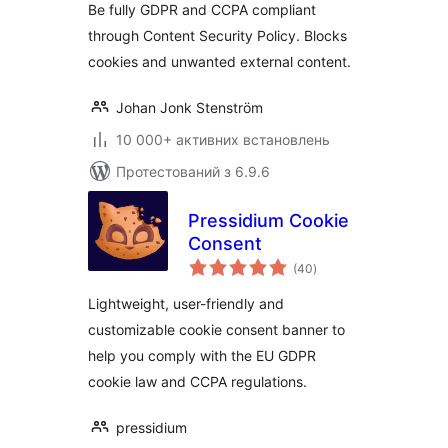
Be fully GDPR and CCPA compliant
through Content Security Policy. Blocks
cookies and unwanted external content.
Johan Jonk Stenström
10 000+ активних встановлень
Протестований з 6.9.6
Pressidium Cookie
Consent
загальний
(40
)
рейтинг
Lightweight, user-friendly and
customizable cookie consent banner to
help you comply with the EU GDPR
cookie law and CCPA regulations.
pressidium