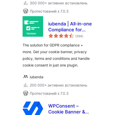
300 000+ активних встановлень
Протестований з 7.0.3
iubenda | All-in-one
Compliance for
загальний
GDPR / CCPA
(394
)
рейтинг
Cookie Consent +
The solution for GDPR compliance +
more
more. Get your cookie banner, privacy
policy, terms and conditions and handle
cookie consent in just one plugin.
iubenda
200 000+ активних встановлень
Протестований з 7.0.3
WPConsent –
Cookie Banner &