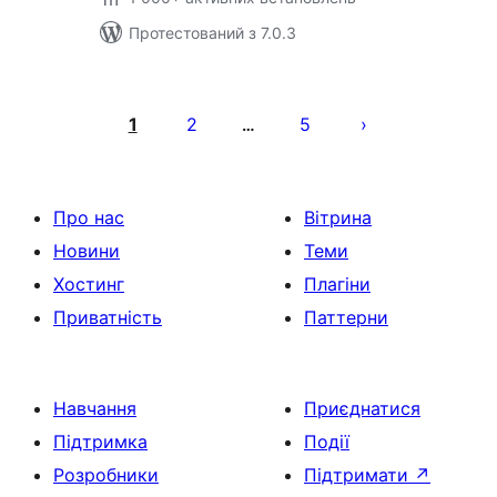
Протестований з 7.0.3
Пагінація
записів
1
2
5
…
Про нас
Вітрина
Новини
Теми
Хостинг
Плагіни
Приватність
Паттерни
Навчання
Приєднатися
Підтримка
Події
Розробники
Підтримати
↗