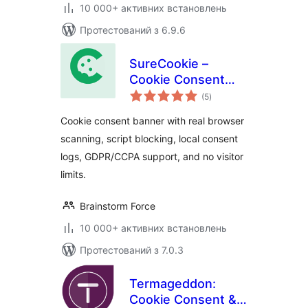
10 000+ активних встановлень
Протестований з 6.9.6
SureCookie –
Cookie Consent
загальний
Banner, Cookie
(5
)
рейтинг
Scanner & Script
Cookie consent banner with real browser
Blocking
scanning, script blocking, local consent
logs, GDPR/CCPA support, and no visitor
limits.
Brainstorm Force
10 000+ активних встановлень
Протестований з 7.0.3
Termageddon:
Cookie Consent &