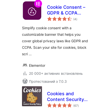
Cookie Consent –
GDPR & CCPA
загальний
Cookie Banner &
(4
)
рейтинг
Consent Manager
Simplify cookie consent with a
customizable banner that helps you
cover global privacy laws like GDPR and
CCPA. Scan your site for cookies, block
scri …
Elementor
20 000+ активних встановлень
Протестований з 7.0.3
Cookies and
Content Security
загальний
Policy
(67
)
рейтинг