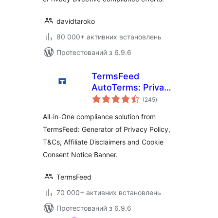
davidtaroko
80 000+ активних встановлень
Протестований з 6.9.6
TermsFeed
AutoTerms: Privacy
загальний
Policy Generator,
(245
)
рейтинг
Cookie Consent,
All-in-One compliance solution from
GDPR, CCPA,
TermsFeed: Generator of Privacy Policy,
Terms &
T&Cs, Affiliate Disclaimers and Cookie
Conditions,
Disclaimers,
Consent Notice Banner.
Cookies Policy,
EULA
TermsFeed
70 000+ активних встановлень
Протестований з 6.9.6