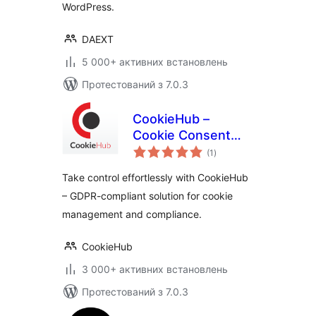
WordPress.
DAEXT
5 000+ активних встановлень
Протестований з 7.0.3
CookieHub –
Cookie Consent
загальний
Banner (DSGVO,
(1
)
рейтинг
CCPA, RGPD and
Take control effortlessly with CookieHub
GDPR compliance)
– GDPR-compliant solution for cookie
management and compliance.
CookieHub
3 000+ активних встановлень
Протестований з 7.0.3