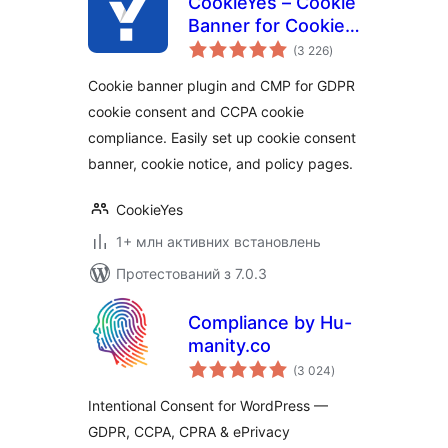
CookieYes – Cookie
Banner for Cookie
загальний
Consent (Easy to
(3 226
)
рейтинг
setup GDPR/CCPA
Cookie banner plugin and CMP for GDPR
Compliant Cookie
cookie consent and CCPA cookie
Notice)
compliance. Easily set up cookie consent
banner, cookie notice, and policy pages.
CookieYes
1+ млн активних встановлень
Протестований з 7.0.3
Compliance by Hu-
manity.co
загальний
(3 024
)
рейтинг
Intentional Consent for WordPress —
GDPR, CCPA, CPRA & ePrivacy