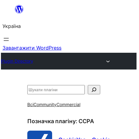
Перейти
до
Україна
вмісту
Завантажити WordPress
Plugin Directory
Пошук
Всі
Community
Commercial
Позначка плагіну:
CCPA