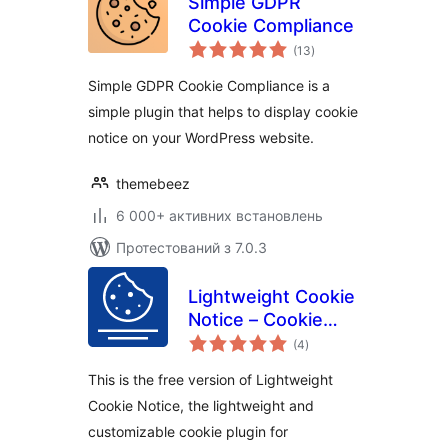
Simple GDPR
Cookie Compliance
загальний
(13
)
рейтинг
Simple GDPR Cookie Compliance is a
simple plugin that helps to display cookie
notice on your WordPress website.
themebeez
6 000+ активних встановлень
Протестований з 7.0.3
Lightweight Cookie
Notice – Cookie
загальний
Banner for Cookie
(4
)
рейтинг
Consent
This is the free version of Lightweight
Cookie Notice, the lightweight and
customizable cookie plugin for