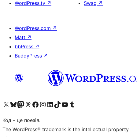
WordPress.tv
↗
Swag
↗
WordPress.com
↗
Matt
↗
bbPress
↗
BuddyPress
↗
Visit our X (formerly Twitter) account
Visit our Bluesky account
Завітайте до нашої стрічки в Mastodon
Visit our Threads account
Завітайте на нашу сторінку в Facebook
Visit our Instagram account
Visit our LinkedIn account
Visit our TikTok account
Visit our YouTube channel
Visit our Tumblr account
Код – це поезія.
The WordPress® trademark is the intellectual property