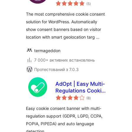
загальний
Privacy Compliance
(5
)
рейтинг
The most comprehensive cookie consent
solution for WordPress. Automatically
show consent banners based on visitor
location with smart geolocation targ …
termageddon
7 000+ активних встановлень
Протестований з 7.0.3
AdOpt | Easy Multi-
Regulations Cookie
загальний
Banner.
(8
)
рейтинг
Easy cookie consent banner with multi-
regulation support (GDPR, LGPD, CCPA,
POPIA, PIPEDA) and auto language
detection.