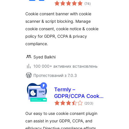
загальний
Cookie Consent for
(74
)
рейтинг
Privacy Compliance
Cookie consent banner with cookie
(GDPR / CCPA / EU
scanner & script blocking. Manage
Compliance Cookie
cookie consent, cookie notice & cookie
Notice)
policy for GDPR, CCPA & privacy
compliance.
Syed Balkhi
100 000+ активних встановлень
Протестований з 7.0.3
Termly –
GDPR/CCPA Cookie
загальний
Consent Banner
(203
)
рейтинг
Our easy to use cookie consent plugin
can assist in your GDPR, CCPA, and
ePrivacy Directive compliance efforts.