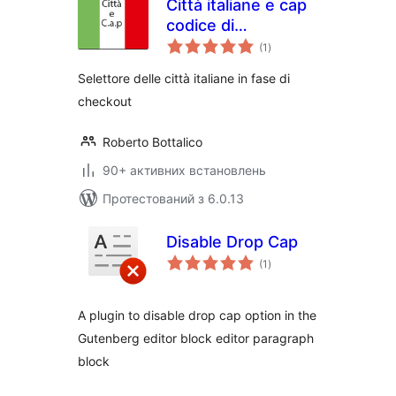
Città italiane e cap
codice di
загальний
avviamento postale
(1
)
рейтинг
for Woocommerce
Selettore delle città italiane in fase di
checkout
Roberto Bottalico
90+ активних встановлень
Протестований з 6.0.13
Disable Drop Cap
загальний
(1
)
рейтинг
A plugin to disable drop cap option in the
Gutenberg editor block editor paragraph
block