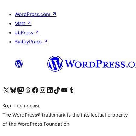
WordPress.com
↗
Matt
↗
bbPress
↗
BuddyPress
↗
Visit our X (formerly Twitter) account
Visit our Bluesky account
Завітайте до нашої стрічки в Mastodon
Visit our Threads account
Завітайте на нашу сторінку в Facebook
Visit our Instagram account
Visit our LinkedIn account
Visit our TikTok account
Visit our YouTube channel
Visit our Tumblr account
Код – це поезія.
The WordPress® trademark is the intellectual property
of the WordPress Foundation.