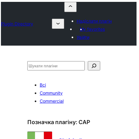
Надіслати плагін
Plugin Directory
My favorites
Увійти
Пошук
Всі
Community
Commercial
Позначка плагіну:
CAP