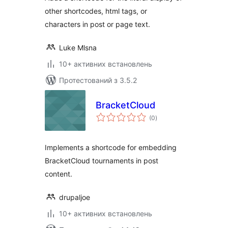
other shortcodes, html tags, or
characters in post or page text.
Luke Mlsna
10+ активних встановлень
Протестований з 3.5.2
BracketCloud
загальний
(0
)
рейтинг
Implements a shortcode for embedding
BracketCloud tournaments in post
content.
drupaljoe
10+ активних встановлень