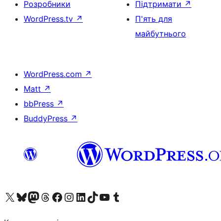
Розробники
Підтримати
↗
WordPress.tv
↗
П'ять для
майбутнього
WordPress.com
↗
Matt
↗
bbPress
↗
BuddyPress
↗
Visit our X (formerly Twitter) account
Visit our Bluesky account
Завітайте до нашої стрічки в Mastodon
Visit our Threads account
Завітайте на нашу сторінку в Facebook
Visit our Instagram account
Visit our LinkedIn account
Visit our TikTok account
Visit our YouTube channel
Visit our Tumblr account