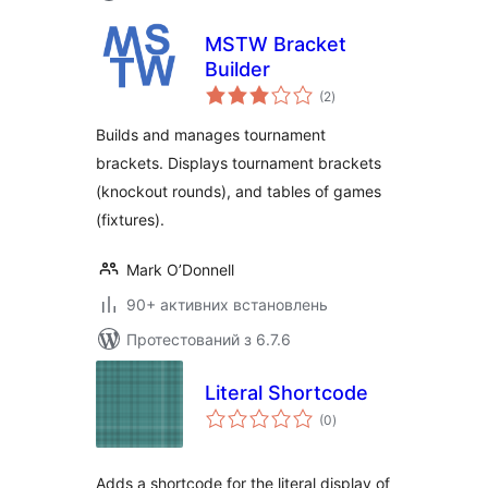
MSTW Bracket
Builder
загальний
(2
)
рейтинг
Builds and manages tournament
brackets. Displays tournament brackets
(knockout rounds), and tables of games
(fixtures).
Mark O’Donnell
90+ активних встановлень
Протестований з 6.7.6
Literal Shortcode
загальний
(0
)
рейтинг
Adds a shortcode for the literal display of