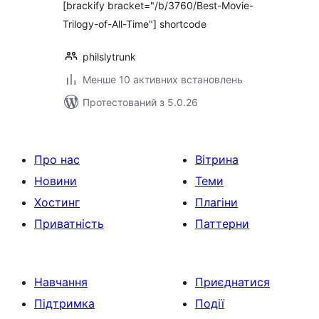
[brackify bracket="/b/3760/Best-Movie-
Trilogy-of-All-Time"] shortcode
philslytrunk
Менше 10 активних встановлень
Протестований з 5.0.26
Про нас
Вітрина
Новини
Теми
Хостинг
Плагіни
Приватність
Паттерни
Навчання
Приєднатися
Підтримка
Події