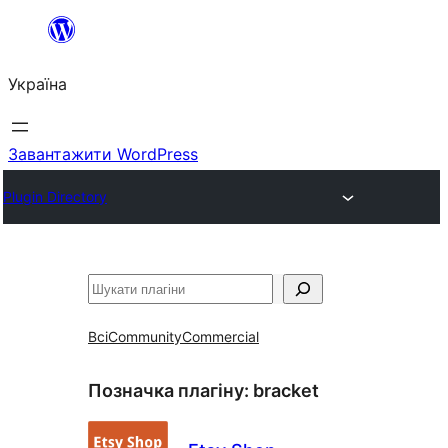
Перейти
до
Україна
вмісту
Завантажити WordPress
Plugin Directory
Пошук
Всі
Community
Commercial
Позначка плагіну:
bracket