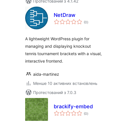
Протестований з 4.1.42
NetDraw
загальний
(0
)
рейтинг
A lightweight WordPress plugin for
managing and displaying knockout
tennis tournament brackets with a visual,
interactive frontend.
aida-martinez
Менше 10 активних встановлень
Протестований з 7.0.3
brackify-embed
загальний
(0
)
рейтинг