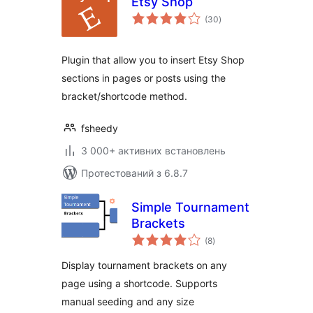
Etsy Shop
загальний
(30
)
рейтинг
Plugin that allow you to insert Etsy Shop
sections in pages or posts using the
bracket/shortcode method.
fsheedy
3 000+ активних встановлень
Протестований з 6.8.7
Simple Tournament
Brackets
загальний
(8
)
рейтинг
Display tournament brackets on any
page using a shortcode. Supports
manual seeding and any size