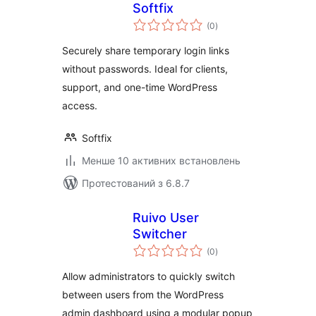
Softfix
загальний
(0
)
рейтинг
Securely share temporary login links
without passwords. Ideal for clients,
support, and one-time WordPress
access.
Softfix
Менше 10 активних встановлень
Протестований з 6.8.7
Ruivo User
Switcher
загальний
(0
)
рейтинг
Allow administrators to quickly switch
between users from the WordPress
admin dashboard using a modular popup