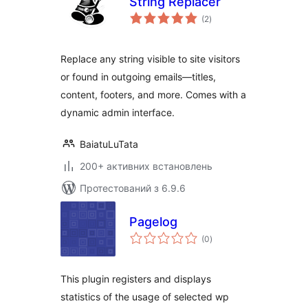
String Replacer
загальний
(2
)
рейтинг
Replace any string visible to site visitors
or found in outgoing emails—titles,
content, footers, and more. Comes with a
dynamic admin interface.
BaiatuLuTata
200+ активних встановлень
Протестований з 6.9.6
Pagelog
загальний
(0
)
рейтинг
This plugin registers and displays
statistics of the usage of selected wp