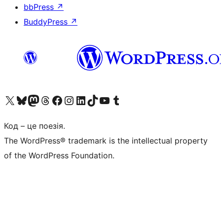
bbPress
↗
BuddyPress
↗
Visit our X (formerly Twitter) account
Visit our Bluesky account
Завітайте до нашої стрічки в Mastodon
Visit our Threads account
Завітайте на нашу сторінку в Facebook
Visit our Instagram account
Visit our LinkedIn account
Visit our TikTok account
Visit our YouTube channel
Visit our Tumblr account
Код – це поезія.
The WordPress® trademark is the intellectual property
of the WordPress Foundation.