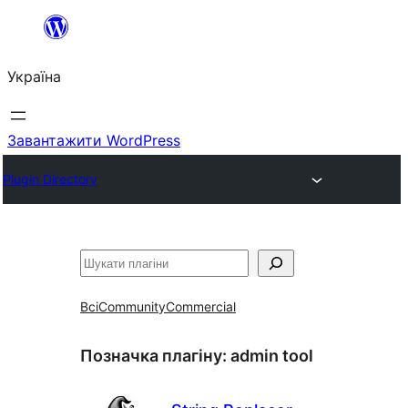
Перейти
до
Україна
вмісту
Завантажити WordPress
Plugin Directory
Пошук
Всі
Community
Commercial
Позначка плагіну:
admin tool