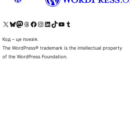
Visit our X (formerly Twitter) account
Visit our Bluesky account
Завітайте до нашої стрічки в Mastodon
Visit our Threads account
Завітайте на нашу сторінку в Facebook
Visit our Instagram account
Visit our LinkedIn account
Visit our TikTok account
Visit our YouTube channel
Visit our Tumblr account
Код – це поезія.
The WordPress® trademark is the intellectual property
of the WordPress Foundation.