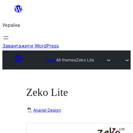
Перейти
до
Україна
вмісту
Завантажити WordPress
Теми
All themes
Zeko Lite
Zeko Lite
Anariel Design