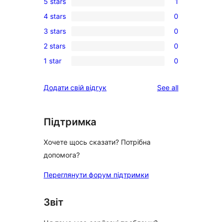
5 stars
1
1
4 stars
0
5-
0
3 stars
0
star
4-
0
review
2 stars
0
star
3-
0
reviews
1 star
0
star
2-
0
reviews
star
1-
reviews
Додати свій відгук
See all
reviews
star
reviews
Підтримка
Хочете щось сказати? Потрібна
допомога?
Переглянути форум підтримки
Звіт