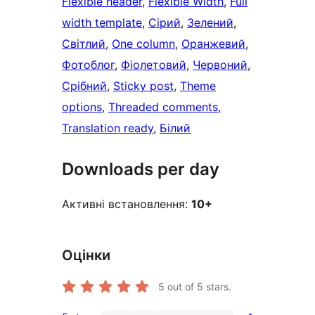
Flexible header
, 
Flexible Width
, 
Full
width template
, 
Сірий
, 
Зелений
, 
Світлий
, 
One column
, 
Оранжевий
, 
Фотоблог
, 
Фіолетовий
, 
Червоний
, 
Срібний
, 
Sticky post
, 
Theme
options
, 
Threaded comments
, 
Translation ready
, 
Білий
Downloads per day
Активні встановлення:
10+
Оцінки
5
out of 5 stars.