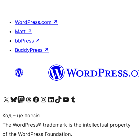
WordPress.com
↗
Matt
↗
bbPress
↗
BuddyPress
↗
Visit our X (formerly Twitter) account
Visit our Bluesky account
Завітайте до нашої стрічки в Mastodon
Visit our Threads account
Завітайте на нашу сторінку в Facebook
Visit our Instagram account
Visit our LinkedIn account
Visit our TikTok account
Visit our YouTube channel
Visit our Tumblr account
Код – це поезія.
The WordPress® trademark is the intellectual property
of the WordPress Foundation.