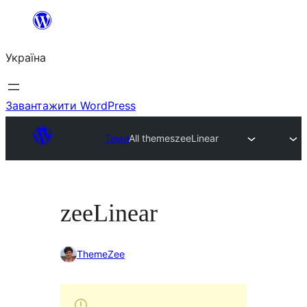
Перейти
до
Україна
вмісту
Завантажити WordPress
Теми
All themes
zeeLinear
zeeLinear
ThemeZee