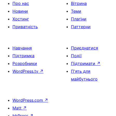
Про нас
Вітрина
Новини
Теми
Хостинг
Плагіни
Приватність
Паттерни
Навчання
Приєднатися
Підтримка
Події
Розробники
Підтримати
↗
WordPress.tv
↗
П'ять для
майбутнього
WordPress.com
↗
Matt
↗
bbPress
↗