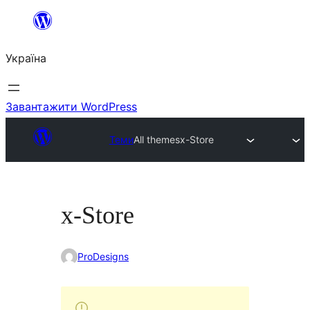
Перейти
до
Україна
вмісту
Завантажити WordPress
Теми
All themes
x-Store
x-Store
ProDesigns