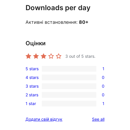
Downloads per day
Активні встановлення:
80+
Оцінки
3
out of 5 stars.
5 stars
1
1
4 stars
0
5-
0
3 stars
0
star
4-
0
review
2 stars
0
star
3-
0
reviews
1 star
1
star
2-
1
reviews
star
1-
reviews
Додати свій відгук
See all
reviews
star
review