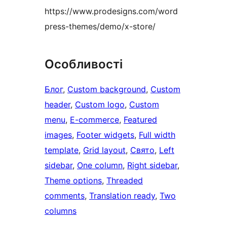
https://www.prodesigns.com/word
press-themes/demo/x-store/
Особливості
Блог
, 
Custom background
, 
Custom
header
, 
Custom logo
, 
Custom
menu
, 
E-commerce
, 
Featured
images
, 
Footer widgets
, 
Full width
template
, 
Grid layout
, 
Свято
, 
Left
sidebar
, 
One column
, 
Right sidebar
, 
Theme options
, 
Threaded
comments
, 
Translation ready
, 
Two
columns