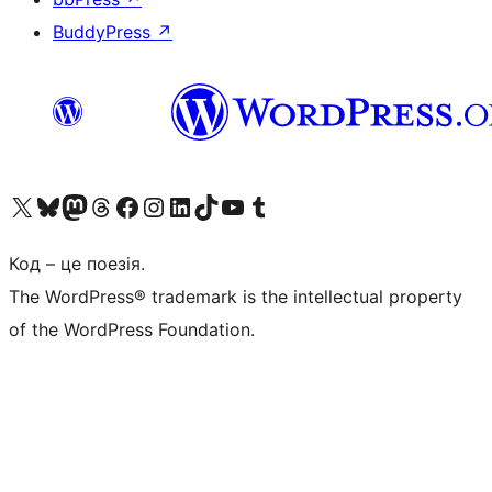
BuddyPress
↗
Visit our X (formerly Twitter) account
Visit our Bluesky account
Завітайте до нашої стрічки в Mastodon
Visit our Threads account
Завітайте на нашу сторінку в Facebook
Visit our Instagram account
Visit our LinkedIn account
Visit our TikTok account
Visit our YouTube channel
Visit our Tumblr account
Код – це поезія.
The WordPress® trademark is the intellectual property
of the WordPress Foundation.