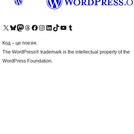
Visit our X (formerly Twitter) account
Visit our Bluesky account
Завітайте до нашої стрічки в Mastodon
Visit our Threads account
Завітайте на нашу сторінку в Facebook
Visit our Instagram account
Visit our LinkedIn account
Visit our TikTok account
Visit our YouTube channel
Visit our Tumblr account
Код – це поезія.
The WordPress® trademark is the intellectual property of the
WordPress Foundation.