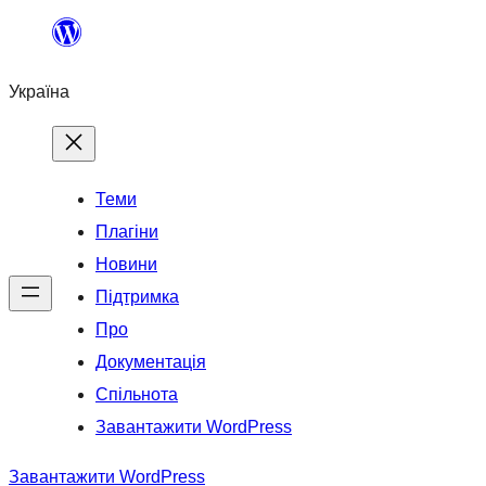
Перейти
до
Україна
вмісту
Теми
Плагіни
Новини
Підтримка
Про
Документація
Спільнота
Завантажити WordPress
Завантажити WordPress