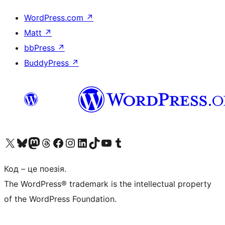
WordPress.com
↗
Matt
↗
bbPress
↗
BuddyPress
↗
Visit our X (formerly Twitter) account
Visit our Bluesky account
Завітайте до нашої стрічки в Mastodon
Visit our Threads account
Завітайте на нашу сторінку в Facebook
Visit our Instagram account
Visit our LinkedIn account
Visit our TikTok account
Visit our YouTube channel
Visit our Tumblr account
Код – це поезія.
The WordPress® trademark is the intellectual property
of the WordPress Foundation.