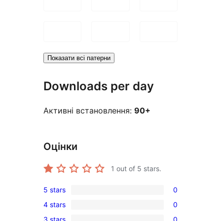
Показати всі патерни
Downloads per day
Активні встановлення:
90+
Оцінки
1
out of 5 stars.
5 stars
0
0
4 stars
0
5-
0
3 stars
0
star