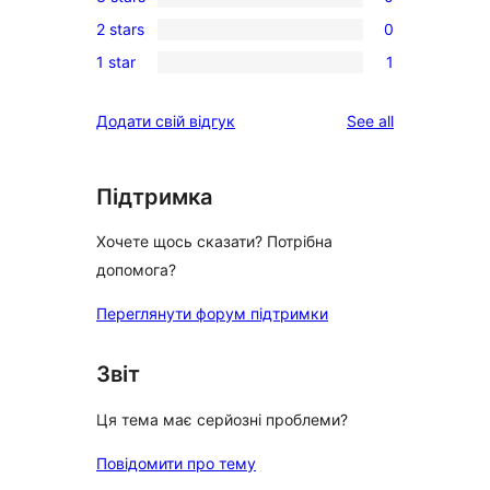
4-
0
reviews
2 stars
0
star
3-
0
reviews
1 star
1
star
2-
1
reviews
star
1-
reviews
Додати свій відгук
See all
reviews
star
review
Підтримка
Хочете щось сказати? Потрібна
допомога?
Переглянути форум підтримки
Звіт
Ця тема має серйозні проблеми?
Повідомити про тему