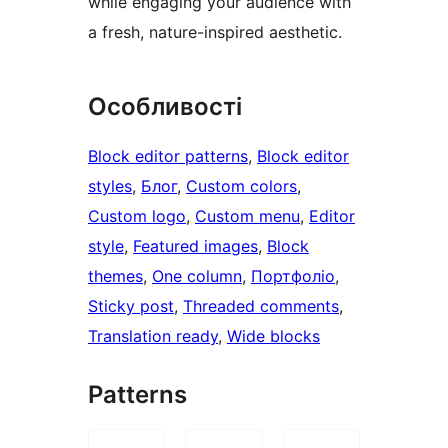
while engaging your audience with
a fresh, nature-inspired aesthetic.
Особливості
Block editor patterns
, 
Block editor
styles
, 
Блог
, 
Custom colors
, 
Custom logo
, 
Custom menu
, 
Editor
style
, 
Featured images
, 
Block
themes
, 
One column
, 
Портфоліо
, 
Sticky post
, 
Threaded comments
, 
Translation ready
, 
Wide blocks
Patterns