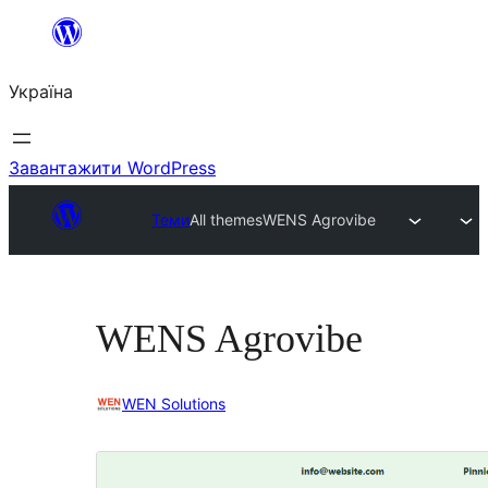
Перейти
до
Україна
вмісту
Завантажити WordPress
Теми
All themes
WENS Agrovibe
WENS Agrovibe
WEN Solutions