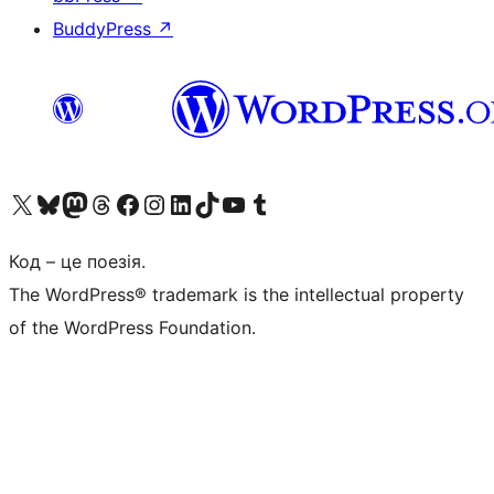
BuddyPress
↗
Visit our X (formerly Twitter) account
Visit our Bluesky account
Завітайте до нашої стрічки в Mastodon
Visit our Threads account
Завітайте на нашу сторінку в Facebook
Visit our Instagram account
Visit our LinkedIn account
Visit our TikTok account
Visit our YouTube channel
Visit our Tumblr account
Код – це поезія.
The WordPress® trademark is the intellectual property
of the WordPress Foundation.