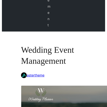
e
m
e
n
t
Wedding Event
Management
astertheme