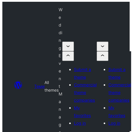
W
e
d
di
n
g
E
v
Submit a
Submit a
e
theme
theme
n
All
Commercial
Commercial
Теми
t
themes
theme
theme
M
companies
companies
a
My
My
n
favorites
favorites
a
Log in
Log in
g