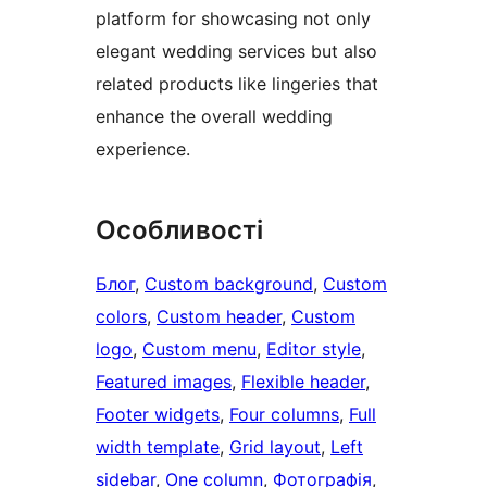
platform for showcasing not only
elegant wedding services but also
related products like lingeries that
enhance the overall wedding
experience.
Особливості
Блог
, 
Custom background
, 
Custom
colors
, 
Custom header
, 
Custom
logo
, 
Custom menu
, 
Editor style
, 
Featured images
, 
Flexible header
, 
Footer widgets
, 
Four columns
, 
Full
width template
, 
Grid layout
, 
Left
sidebar
, 
One column
, 
Фотографія
, 