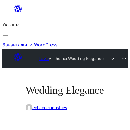
Перейти
до
Україна
вмісту
Завантажити WordPress
Теми
All themes
Wedding Elegance
Wedding Elegance
enhanceindustries