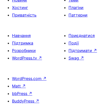
Новини
Теми
Хостинг
Плагіни
Приватність
Паттерни
Навчання
Приєднатися
Підтримка
Події
Розробники
Підтримати
↗
WordPress.tv
↗
Swag
↗
WordPress.com
↗
Matt
↗
bbPress
↗
BuddyPress
↗