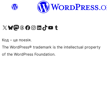
Visit our X (formerly Twitter) account
Visit our Bluesky account
Завітайте до нашої стрічки в Mastodon
Visit our Threads account
Завітайте на нашу сторінку в Facebook
Visit our Instagram account
Visit our LinkedIn account
Visit our TikTok account
Visit our YouTube channel
Visit our Tumblr account
Код – це поезія.
The WordPress® trademark is the intellectual property
of the WordPress Foundation.