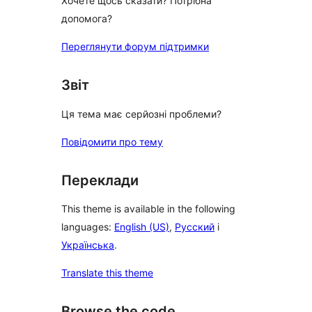
Хочете щось сказати? Потрібна
допомога?
Переглянути форум підтримки
Звіт
Ця тема має серйозні проблеми?
Повідомити про тему
Переклади
This theme is available in the following
languages:
English (US)
,
Русский
і
Українська
.
Translate this theme
Browse the code