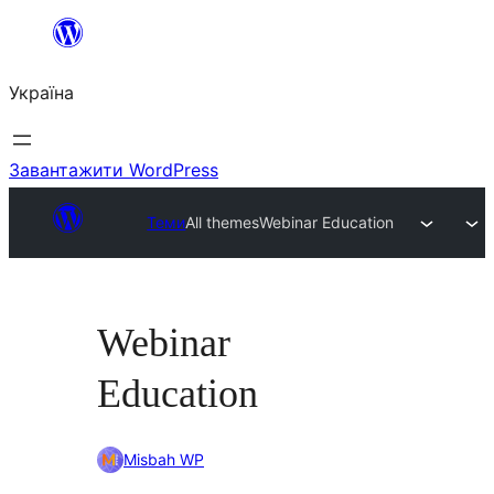
Перейти
до
Україна
вмісту
Завантажити WordPress
Теми
All themes
Webinar Education
Webinar
Education
Misbah WP