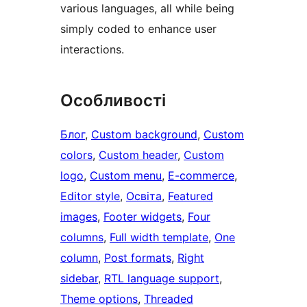
various languages, all while being
simply coded to enhance user
interactions.
Особливості
Блог
, 
Custom background
, 
Custom
colors
, 
Custom header
, 
Custom
logo
, 
Custom menu
, 
E-commerce
, 
Editor style
, 
Освіта
, 
Featured
images
, 
Footer widgets
, 
Four
columns
, 
Full width template
, 
One
column
, 
Post formats
, 
Right
sidebar
, 
RTL language support
, 
Theme options
, 
Threaded