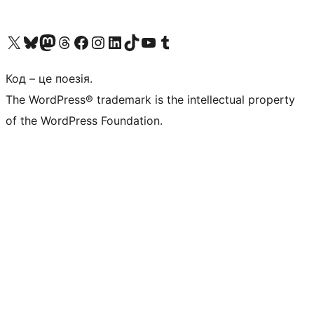
Visit our X (formerly Twitter) account
Visit our Bluesky account
Завітайте до нашої стрічки в Mastodon
Visit our Threads account
Завітайте на нашу сторінку в Facebook
Visit our Instagram account
Visit our LinkedIn account
Visit our TikTok account
Visit our YouTube channel
Visit our Tumblr account
Код – це поезія.
The WordPress® trademark is the intellectual property
of the WordPress Foundation.