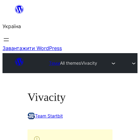
Перейти
до
Україна
вмісту
Завантажити WordPress
Теми
All themes
Vivacity
Vivacity
Team Startbit