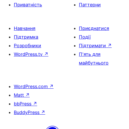
Приватність
Паттерни
Навчання
Приєднатися
Підтримка
Події
Розробники
Підтримати
↗
WordPress.tv
↗
П'ять для
майбутнього
WordPress.com
↗
Matt
↗
bbPress
↗
BuddyPress
↗