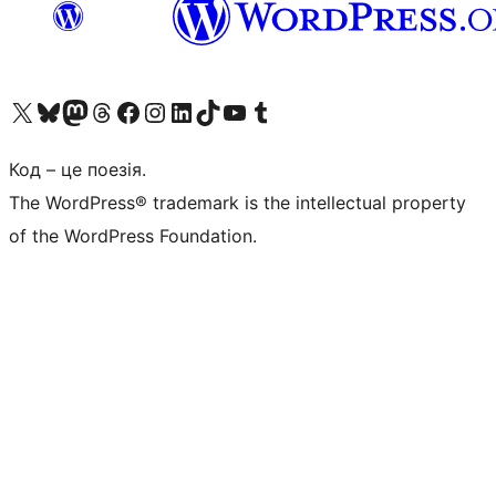
Visit our X (formerly Twitter) account
Visit our Bluesky account
Завітайте до нашої стрічки в Mastodon
Visit our Threads account
Завітайте на нашу сторінку в Facebook
Visit our Instagram account
Visit our LinkedIn account
Visit our TikTok account
Visit our YouTube channel
Visit our Tumblr account
Код – це поезія.
The WordPress® trademark is the intellectual property
of the WordPress Foundation.