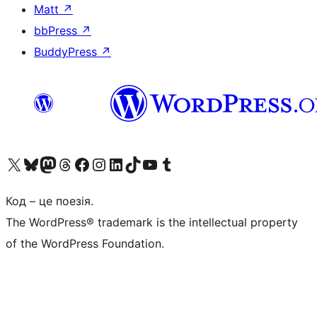
Matt
↗
bbPress
↗
BuddyPress
↗
Visit our X (formerly Twitter) account
Visit our Bluesky account
Завітайте до нашої стрічки в Mastodon
Visit our Threads account
Завітайте на нашу сторінку в Facebook
Visit our Instagram account
Visit our LinkedIn account
Visit our TikTok account
Visit our YouTube channel
Visit our Tumblr account
Код – це поезія.
The WordPress® trademark is the intellectual property
of the WordPress Foundation.