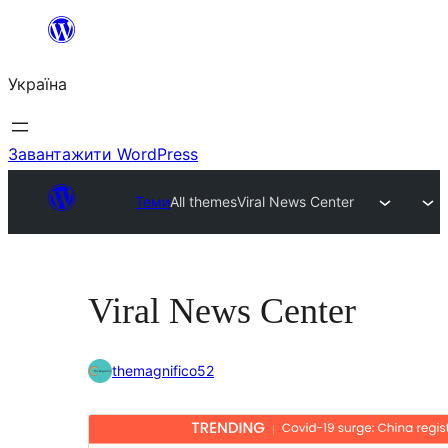
Перейти
до
Україна
вмісту
Завантажити WordPress
Теми
All themes
Viral News Center
Viral News Center
themagnifico52