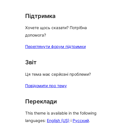
reviews
Підтримка
Хочете щось сказати? Потрібна
допомога?
Переглянути форум підтримки
Звіт
Ця тема має серйозні проблеми?
Повідомити про тему
Переклади
This theme is available in the following
languages:
English (US)
і
Русский
.