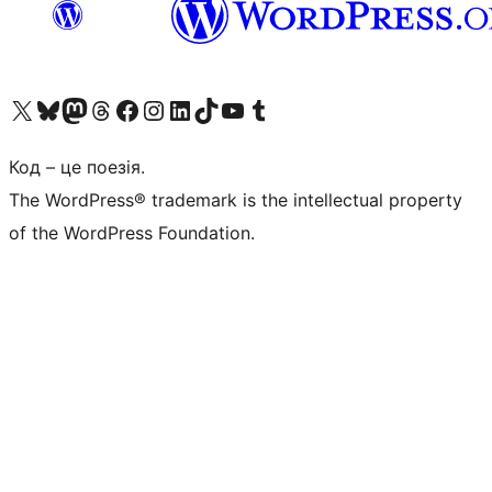
Visit our X (formerly Twitter) account
Visit our Bluesky account
Завітайте до нашої стрічки в Mastodon
Visit our Threads account
Завітайте на нашу сторінку в Facebook
Visit our Instagram account
Visit our LinkedIn account
Visit our TikTok account
Visit our YouTube channel
Visit our Tumblr account
Код – це поезія.
The WordPress® trademark is the intellectual property
of the WordPress Foundation.