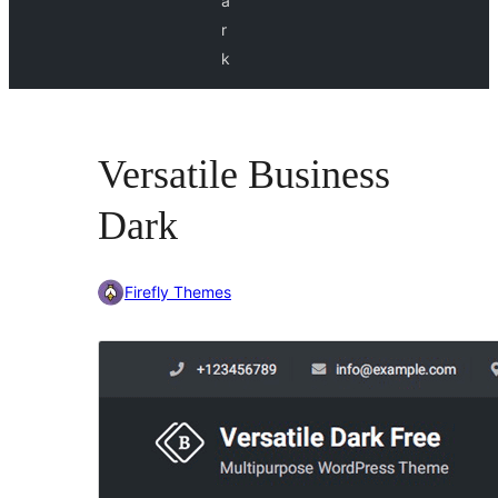
a
r
k
Versatile Business
Dark
Firefly Themes