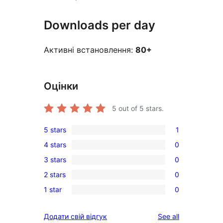
Downloads per day
Активні встановлення:
80+
Оцінки
5
out of 5 stars.
5 stars
1
1
4 stars
0
5-
0
3 stars
0
star
4-
0
review
2 stars
0
star
3-
0
reviews
1 star
0
star
2-
0
reviews
star
1-
reviews
Додати свій відгук
See all
reviews
star