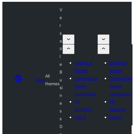
V
e
r
s
a
ti
l
Submit a
Submit a
e
theme
theme
B
All
Commercial
Commercial
Теми
u
themes
theme
theme
si
companies
companies
n
My
My
e
favorites
favorites
s
Log in
Log in
s
D