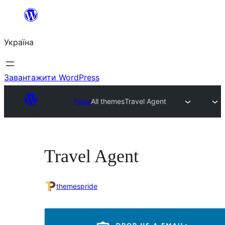
Перейти
до
Україна
вмісту
Завантажити WordPress
Теми
All themes
Travel Agent
Travel Agent
themespride