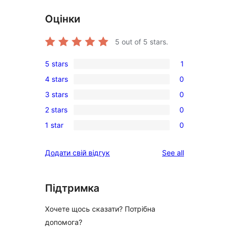
Оцінки
5
out of 5 stars.
5 stars
1
1
4 stars
0
5-
0
3 stars
0
star
4-
0
review
2 stars
0
star
3-
0
reviews
1 star
0
star
2-
0
reviews
star
1-
reviews
Додати свій відгук
See all
reviews
star
reviews
Підтримка
Хочете щось сказати? Потрібна
допомога?