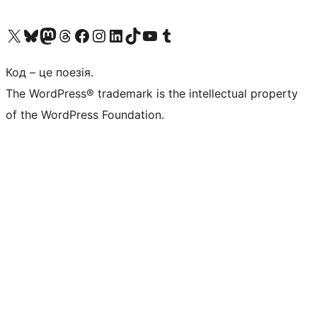
Visit our X (formerly Twitter) account
Visit our Bluesky account
Завітайте до нашої стрічки в Mastodon
Visit our Threads account
Завітайте на нашу сторінку в Facebook
Visit our Instagram account
Visit our LinkedIn account
Visit our TikTok account
Visit our YouTube channel
Visit our Tumblr account
Код – це поезія.
The WordPress® trademark is the intellectual property
of the WordPress Foundation.