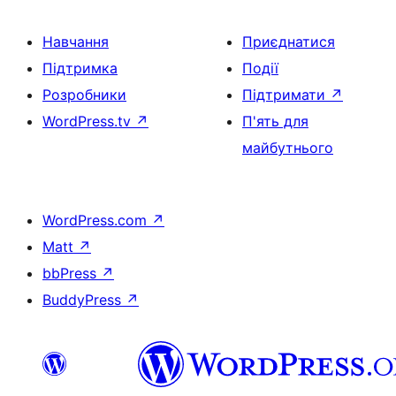
Навчання
Приєднатися
Підтримка
Події
Розробники
Підтримати
↗
WordPress.tv
↗
П'ять для
майбутнього
WordPress.com
↗
Matt
↗
bbPress
↗
BuddyPress
↗