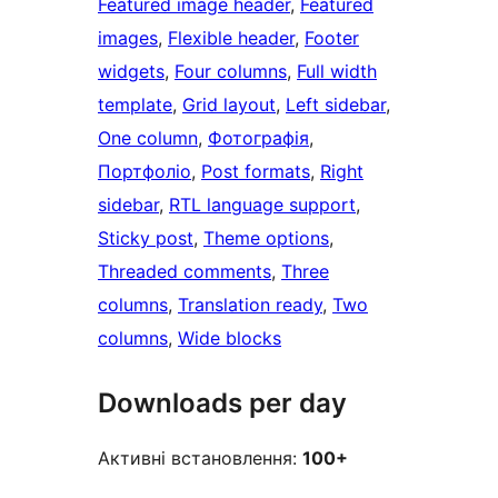
Featured image header
, 
Featured
images
, 
Flexible header
, 
Footer
widgets
, 
Four columns
, 
Full width
template
, 
Grid layout
, 
Left sidebar
, 
One column
, 
Фотографія
, 
Портфоліо
, 
Post formats
, 
Right
sidebar
, 
RTL language support
, 
Sticky post
, 
Theme options
, 
Threaded comments
, 
Three
columns
, 
Translation ready
, 
Two
columns
, 
Wide blocks
Downloads per day
Активні встановлення:
100+