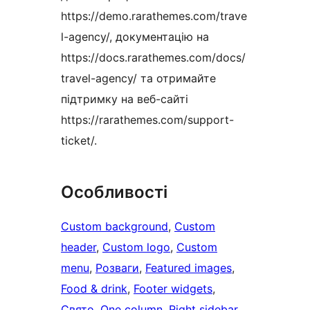
https://demo.rarathemes.com/trave
l-agency/, документацію на
https://docs.rarathemes.com/docs/
travel-agency/ та отримайте
підтримку на веб-сайті
https://rarathemes.com/support-
ticket/.
Особливості
Custom background
, 
Custom
header
, 
Custom logo
, 
Custom
menu
, 
Розваги
, 
Featured images
, 
Food & drink
, 
Footer widgets
, 
Свято
, 
One column
, 
Right sidebar
, 