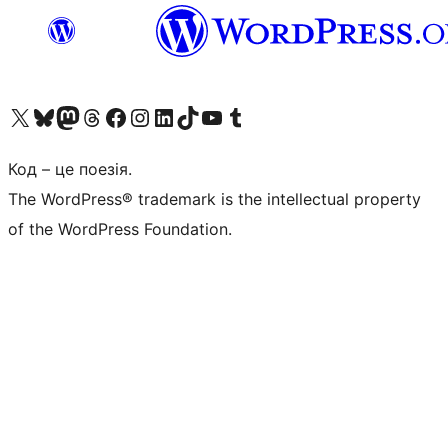
Visit our X (formerly Twitter) account
Visit our Bluesky account
Завітайте до нашої стрічки в Mastodon
Visit our Threads account
Завітайте на нашу сторінку в Facebook
Visit our Instagram account
Visit our LinkedIn account
Visit our TikTok account
Visit our YouTube channel
Visit our Tumblr account
Код – це поезія.
The WordPress® trademark is the intellectual property
of the WordPress Foundation.