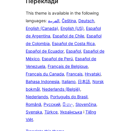
Переклади
This theme is available in the following
languages:
العربية
,
Čeština
,
Deutsch
,
English (Canada)
,
English (US)
,
Español
de Argentina
,
Español de Chile
,
Español
de Colombia
,
Español de Costa Rica
,
Español de Ecuador
,
Español
,
Español de
México
,
Español de Perú
,
Español de
Venezuela
,
Français de Belgique
,
Français du Canada
,
Français
,
Hrvatski
,
Bahasa Indonesia
,
Italiano
,
日本語
,
Norsk
bokmål
,
Nederlands (België)
,
Nederlands
,
Português do Brasil
,
Română
,
Русский
,
සිංහල
,
Slovenčina
,
Svenska
,
Türkçe
,
Українська
і
Tiếng
Việt
.