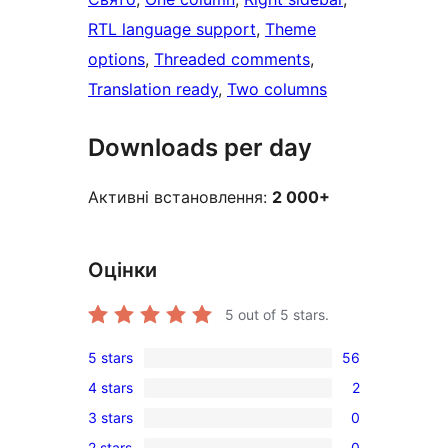
RTL language support
, 
Theme
options
, 
Threaded comments
, 
Translation ready
, 
Two columns
Downloads per day
Активні встановлення:
2 000+
Оцінки
5
out of 5 stars.
5 stars
56
56
4 stars
2
5-
2
3 stars
0
star
4-
0
reviews
2 stars
0