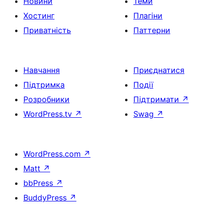
Новини
Теми
Хостинг
Плагіни
Приватність
Паттерни
Навчання
Приєднатися
Підтримка
Події
Розробники
Підтримати
↗
WordPress.tv
↗
Swag
↗
WordPress.com
↗
Matt
↗
bbPress
↗
BuddyPress
↗