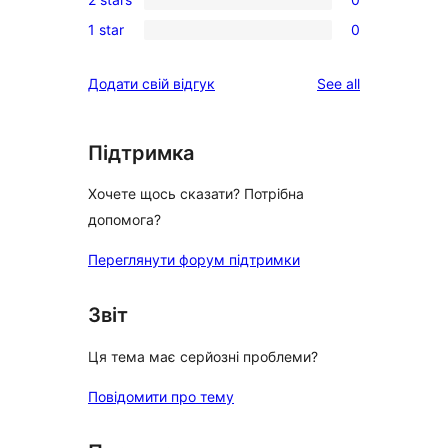
star
3-
0
reviews
1 star
0
star
2-
0
reviews
star
1-
reviews
Додати свій відгук
See all
reviews
star
reviews
Підтримка
Хочете щось сказати? Потрібна
допомога?
Переглянути форум підтримки
Звіт
Ця тема має серйозні проблеми?
Повідомити про тему