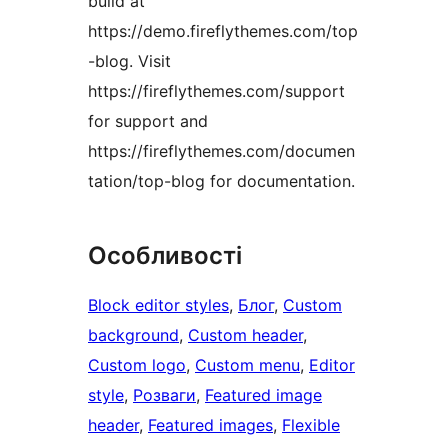
build at
https://demo.fireflythemes.com/top
-blog. Visit
https://fireflythemes.com/support
for support and
https://fireflythemes.com/documen
tation/top-blog for documentation.
Особливості
Block editor styles
, 
Блог
, 
Custom
background
, 
Custom header
, 
Custom logo
, 
Custom menu
, 
Editor
style
, 
Розваги
, 
Featured image
header
, 
Featured images
, 
Flexible