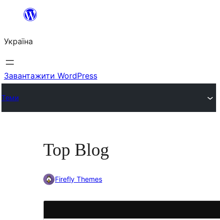
Перейти
до
Україна
вмісту
Завантажити WordPress
Теми
Top Blog
Firefly Themes