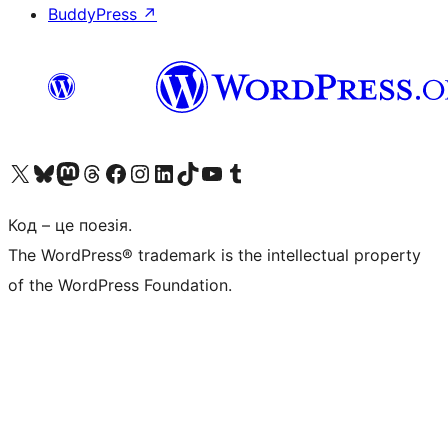
BuddyPress
↗
Visit our X (formerly Twitter) account
Visit our Bluesky account
Завітайте до нашої стрічки в Mastodon
Visit our Threads account
Завітайте на нашу сторінку в Facebook
Visit our Instagram account
Visit our LinkedIn account
Visit our TikTok account
Visit our YouTube channel
Visit our Tumblr account
Код – це поезія.
The WordPress® trademark is the intellectual property
of the WordPress Foundation.