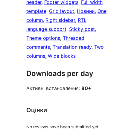
header
, 
Footer widgets
, 
Full width
template
, 
Grid layout
, 
Новини
, 
One
column
, 
Right sidebar
, 
RTL
language support
, 
Sticky post
, 
Theme options
, 
Threaded
comments
, 
Translation ready
, 
Two
columns
, 
Wide blocks
Downloads per day
Активні встановлення:
80+
Оцінки
No reviews have been submitted yet.