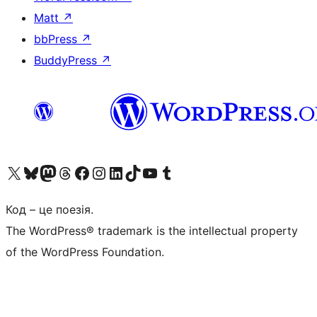
Matt
↗
bbPress
↗
BuddyPress
↗
Visit our X (formerly Twitter) account
Visit our Bluesky account
Завітайте до нашої стрічки в Mastodon
Visit our Threads account
Завітайте на нашу сторінку в Facebook
Visit our Instagram account
Visit our LinkedIn account
Visit our TikTok account
Visit our YouTube channel
Visit our Tumblr account
Код – це поезія.
The WordPress® trademark is the intellectual property
of the WordPress Foundation.