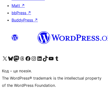
Matt
↗
bbPress
↗
BuddyPress
↗
Visit our X (formerly Twitter) account
Visit our Bluesky account
Завітайте до нашої стрічки в Mastodon
Visit our Threads account
Завітайте на нашу сторінку в Facebook
Visit our Instagram account
Visit our LinkedIn account
Visit our TikTok account
Visit our YouTube channel
Visit our Tumblr account
Код – це поезія.
The WordPress® trademark is the intellectual property
of the WordPress Foundation.