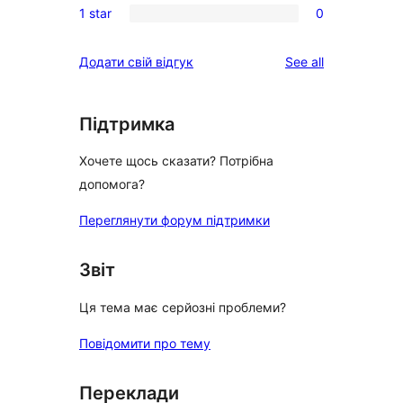
reviews
1 star
0
star
2-
0
reviews
star
1-
reviews
Додати свій відгук
See all
reviews
star
reviews
Підтримка
Хочете щось сказати? Потрібна
допомога?
Переглянути форум підтримки
Звіт
Ця тема має серйозні проблеми?
Повідомити про тему
Переклади