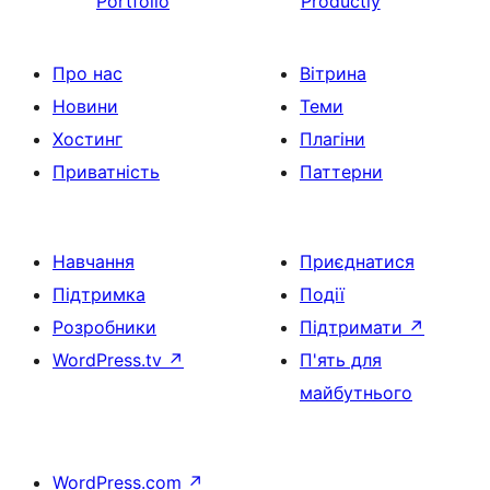
Portfolio
Productly
Про нас
Вітрина
Новини
Теми
Хостинг
Плагіни
Приватність
Паттерни
Навчання
Приєднатися
Підтримка
Події
Розробники
Підтримати
↗
WordPress.tv
↗
П'ять для
майбутнього
WordPress.com
↗