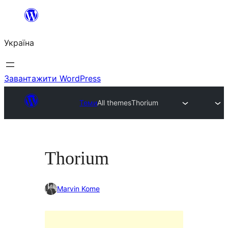
Перейти
до
Україна
вмісту
Завантажити WordPress
Теми
All themes
Thorium
Thorium
Marvin Kome