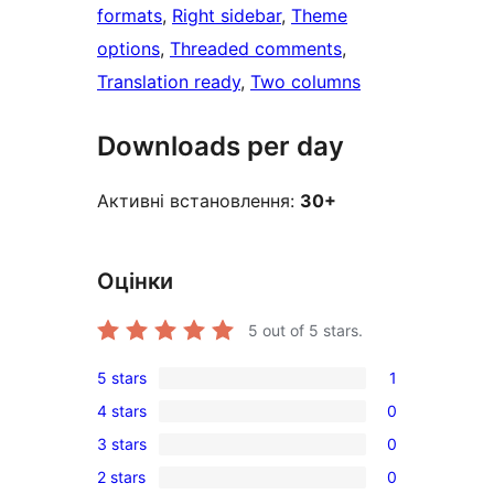
formats
, 
Right sidebar
, 
Theme
options
, 
Threaded comments
, 
Translation ready
, 
Two columns
Downloads per day
Активні встановлення:
30+
Оцінки
5
out of 5 stars.
5 stars
1
1
4 stars
0
5-
0
3 stars
0
star
4-
0
review
2 stars
0
star
3-
0