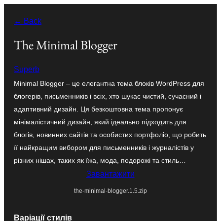
Перейти
← Back
до
вмісту
The Minimal Blogger
Superb
Minimal Blogger – це елегантна тема блоків WordPress для
блогерів, письменників і всіх, хто шукає чистий, сучасний і
адаптивний дизайн. Ця безкоштовна тема пропонує
мінімалістичний дизайн, який ідеально підходить для
блогів, новинних сайтів та особистих портфоліо, що робить
її найкращим вибором для письменників і журналістів у
різних нішах, таких як їжа, мода, подорожі та стиль…
Завантажити
the-minimal-blogger.1.5.zip
Варіації стилів