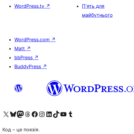
WordPress.tv
↗
П'ять для
майбутнього
WordPress.com
↗
Matt
↗
bbPress
↗
BuddyPress
↗
Visit our X (formerly Twitter) account
Visit our Bluesky account
Завітайте до нашої стрічки в Mastodon
Visit our Threads account
Завітайте на нашу сторінку в Facebook
Visit our Instagram account
Visit our LinkedIn account
Visit our TikTok account
Visit our YouTube channel
Visit our Tumblr account
Код – це поезія.