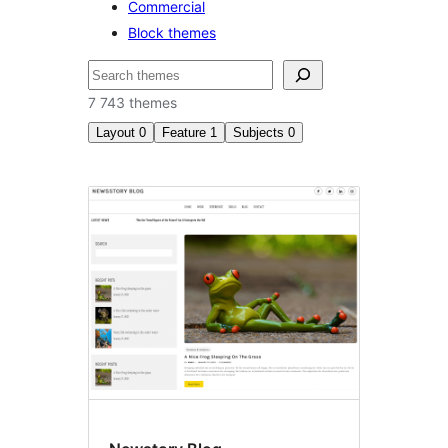
Commercial
Block themes
Пошук
7 743 themes
Layout
0
Feature
1
Subjects
0
Threaded
comments