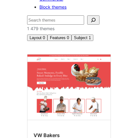
Block themes
Пошук
1 479 themes
Layout
0
Features
0
Subject
1
Фотографія
VW Bakers