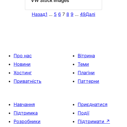
VW Stock Images
Назад
1
…
5
6
7
8
9
…
49
Далі
Про нас
Вітрина
Новини
Теми
Хостинг
Плагіни
Приватність
Паттерни
Навчання
Приєднатися
Підтримка
Події
Розробники
Підтримати
↗