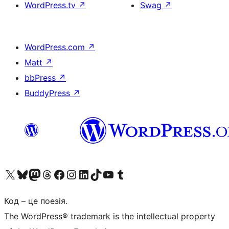
WordPress.tv
↗
Swag
↗
WordPress.com
↗
Matt
↗
bbPress
↗
BuddyPress
↗
Visit our X (formerly Twitter) account
Visit our Bluesky account
Завітайте до нашої стрічки в Mastodon
Visit our Threads account
Завітайте на нашу сторінку в Facebook
Visit our Instagram account
Visit our LinkedIn account
Visit our TikTok account
Visit our YouTube channel
Visit our Tumblr account
Код – це поезія.
The WordPress® trademark is the intellectual property