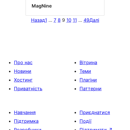
MagNine
Назад
1
…
7
8
9
10
11
…
49
Далі
Про нас
Вітрина
Новини
Теми
Хостинг
Плагіни
Приватність
Паттерни
Навчання
Приєднатися
Підтримка
Події
Розробники
Підтримати
↗