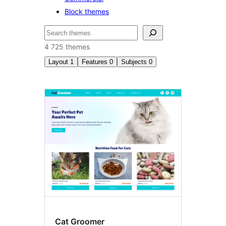
Block themes
Пошук
4 725 themes
Layout
1
Features
0
Subjects
0
Left
sidebar
Cat Groomer