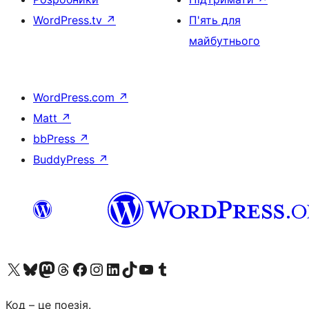
WordPress.tv
↗
П'ять для
майбутнього
WordPress.com
↗
Matt
↗
bbPress
↗
BuddyPress
↗
Visit our X (formerly Twitter) account
Visit our Bluesky account
Завітайте до нашої стрічки в Mastodon
Visit our Threads account
Завітайте на нашу сторінку в Facebook
Visit our Instagram account
Visit our LinkedIn account
Visit our TikTok account
Visit our YouTube channel
Visit our Tumblr account
Код – це поезія.