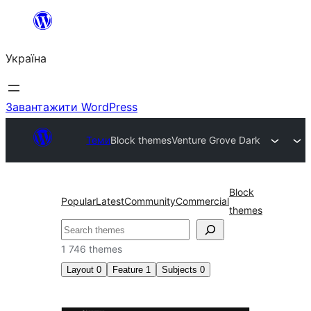
Перейти
до
Україна
вмісту
Завантажити WordPress
Теми
Block themes
Venture Grove Dark
Block
Popular
Latest
Community
Commercial
themes
Пошук
1 746 themes
Layout
0
Feature
1
Subjects
0