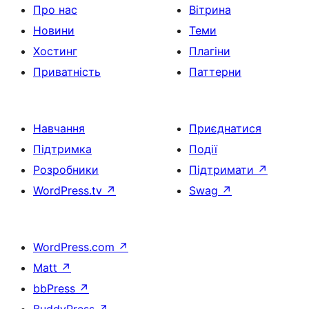
Про нас
Вітрина
Новини
Теми
Хостинг
Плагіни
Приватність
Паттерни
Навчання
Приєднатися
Підтримка
Події
Розробники
Підтримати
↗
WordPress.tv
↗
Swag
↗
WordPress.com
↗
Matt
↗
bbPress
↗