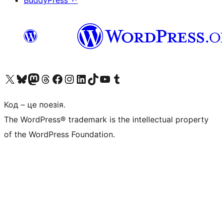
BuddyPress
↗
Visit our X (formerly Twitter) account
Visit our Bluesky account
Завітайте до нашої стрічки в Mastodon
Visit our Threads account
Завітайте на нашу сторінку в Facebook
Visit our Instagram account
Visit our LinkedIn account
Visit our TikTok account
Visit our YouTube channel
Visit our Tumblr account
Код – це поезія.
The WordPress® trademark is the intellectual property
of the WordPress Foundation.