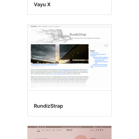
Vayu X
RundizStrap