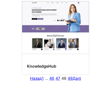
KnowledgeHub
Назад
1
…
46
47
48
49
Далі