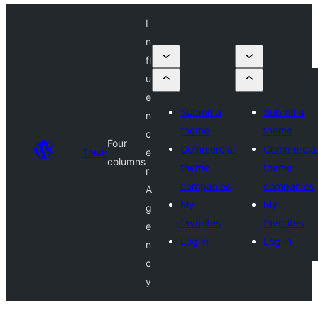
I
n
fl
u
e
Submit a
Submit a
n
theme
theme
c
Four
Commercial
Commercial
Теми
e
columns
theme
theme
r
companies
companies
A
My
My
g
favorites
favorites
e
Log in
Log in
n
c
y