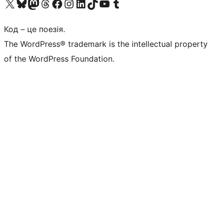
Visit our X (formerly Twitter) account
Visit our Bluesky account
Завітайте до нашої стрічки в Mastodon
Visit our Threads account
Завітайте на нашу сторінку в Facebook
Visit our Instagram account
Visit our LinkedIn account
Visit our TikTok account
Visit our YouTube channel
Visit our Tumblr account
Код – це поезія.
The WordPress® trademark is the intellectual property
of the WordPress Foundation.