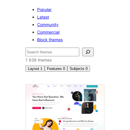
Popular
Latest
Community
Commercial
Block themes
Пошук
1 938 themes
Layout
1
Features
0
Subjects
0
Four
columns