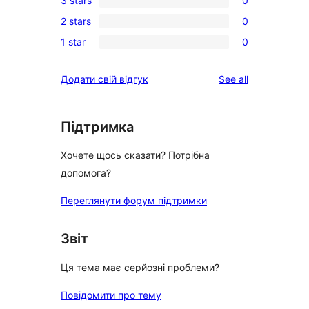
3 stars
0
star
4-
0
review
2 stars
0
star
3-
0
reviews
1 star
0
star
2-
0
reviews
star
1-
reviews
Додати свій відгук
See all
reviews
star
reviews
Підтримка
Хочете щось сказати? Потрібна
допомога?
Переглянути форум підтримки
Звіт
Ця тема має серйозні проблеми?
Повідомити про тему