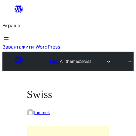
Перейти
до
Україна
вмісту
Завантажити WordPress
Теми
All themes
Swiss
Swiss
tommek