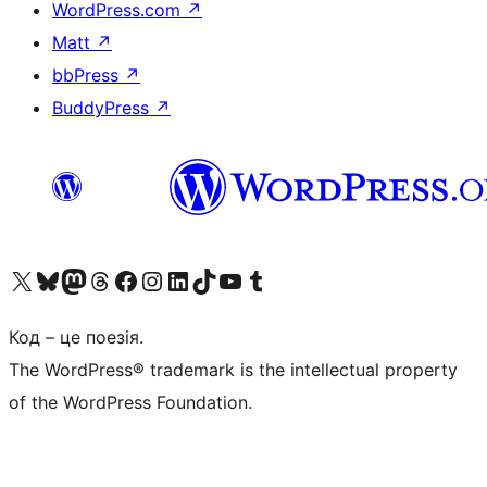
WordPress.com
↗
Matt
↗
bbPress
↗
BuddyPress
↗
Visit our X (formerly Twitter) account
Visit our Bluesky account
Завітайте до нашої стрічки в Mastodon
Visit our Threads account
Завітайте на нашу сторінку в Facebook
Visit our Instagram account
Visit our LinkedIn account
Visit our TikTok account
Visit our YouTube channel
Visit our Tumblr account
Код – це поезія.
The WordPress® trademark is the intellectual property
of the WordPress Foundation.