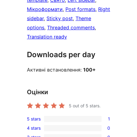
template
, 
Свято
, 
Left sidebar
, 
Мікроформати
, 
Post formats
, 
Right
sidebar
, 
Sticky post
, 
Theme
options
, 
Threaded comments
, 
Translation ready
Downloads per day
Активні встановлення:
100+
Оцінки
5
out of 5 stars.
5 stars
1
1
4 stars
0
5-
0