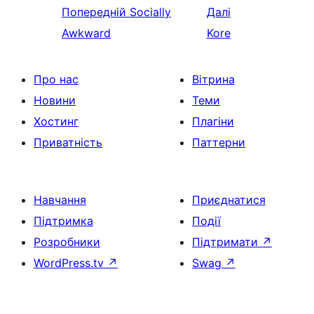
Попередній
Socially
Далі
Awkward
Kore
Про нас
Вітрина
Новини
Теми
Хостинг
Плагіни
Приватність
Паттерни
Навчання
Приєднатися
Підтримка
Події
Розробники
Підтримати
↗
WordPress.tv
↗
Swag
↗