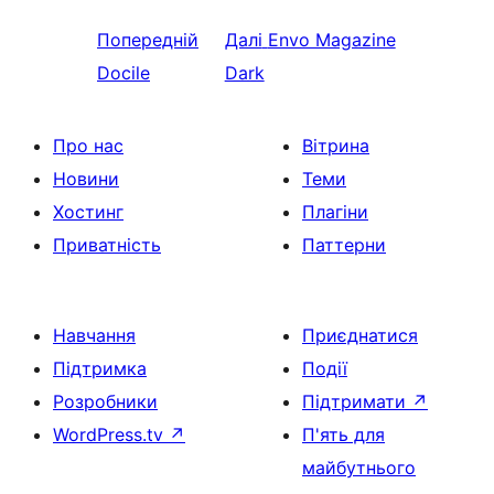
Попередній
Далі
Envo Magazine
Docile
Dark
Про нас
Вітрина
Новини
Теми
Хостинг
Плагіни
Приватність
Паттерни
Навчання
Приєднатися
Підтримка
Події
Розробники
Підтримати
↗
WordPress.tv
↗
П'ять для
майбутнього