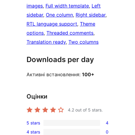
images
, 
Full width template
, 
Left
sidebar
, 
One column
, 
Right sidebar
, 
RTL language support
, 
Theme
options
, 
Threaded comments
, 
Translation ready
, 
Two columns
Downloads per day
Активні встановлення:
100+
Оцінки
4.2
out of 5 stars.
5 stars
4
4
4 stars
0
5-