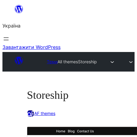
Перейти
до
Україна
вмісту
Завантажити WordPress
Теми
All themes
Storeship
Storeship
AF themes