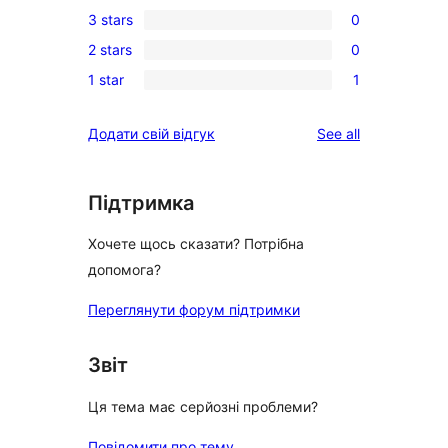
0
3 stars
0
star
4-
0
reviews
2 stars
0
star
3-
0
reviews
1 star
1
star
2-
1
reviews
star
1-
reviews
Додати свій відгук
See all
reviews
star
review
Підтримка
Хочете щось сказати? Потрібна
допомога?
Переглянути форум підтримки
Звіт
Ця тема має серйозні проблеми?
Повідомити про тему