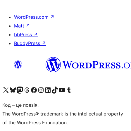
WordPress.com
↗
Matt
↗
bbPress
↗
BuddyPress
↗
Visit our X (formerly Twitter) account
Visit our Bluesky account
Завітайте до нашої стрічки в Mastodon
Visit our Threads account
Завітайте на нашу сторінку в Facebook
Visit our Instagram account
Visit our LinkedIn account
Visit our TikTok account
Visit our YouTube channel
Visit our Tumblr account
Код – це поезія.
The WordPress® trademark is the intellectual property
of the WordPress Foundation.