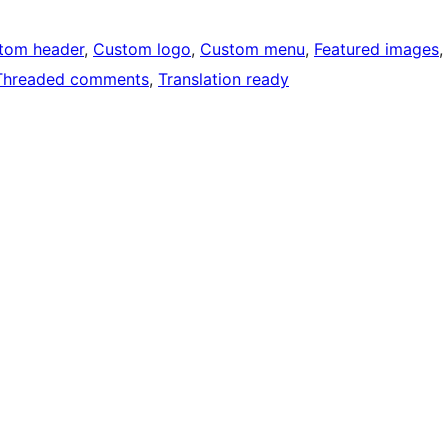
tom header
, 
Custom logo
, 
Custom menu
, 
Featured images
, 
Threaded comments
, 
Translation ready