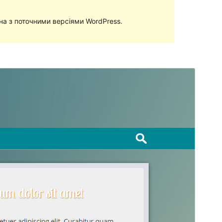
сна з поточними версіями WordPress.
Перегляд
Завантажити
Версія
1.1.1
Last updated
30 Серпня, 2017
Active installations
40+
WordPress version
4.8
Theme homepage