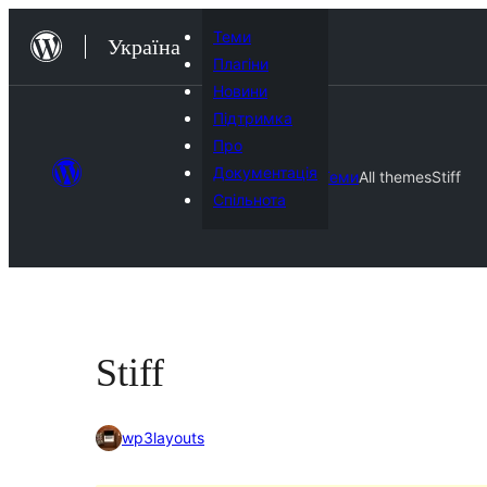
Перейти
Теми
Україна
до
Плагіни
вмісту
Новини
Підтримка
Про
Документація
Теми
All themes
Stiff
Спільнота
Stiff
wp3layouts