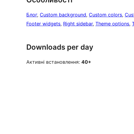
Блог
, 
Custom background
, 
Custom colors
, 
Cus
Footer widgets
, 
Right sidebar
, 
Theme options
, 
Downloads per day
Активні встановлення:
40+