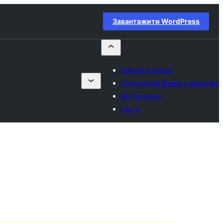
Завантажити WordPress
Submit a theme
Commercial theme companies
My favorites
Log in