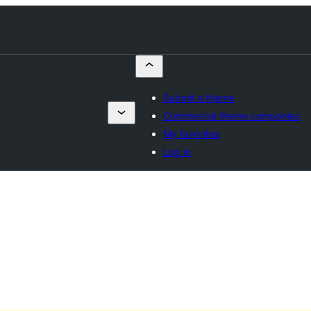
Submit a theme
Commercial theme companies
My favorites
Log in