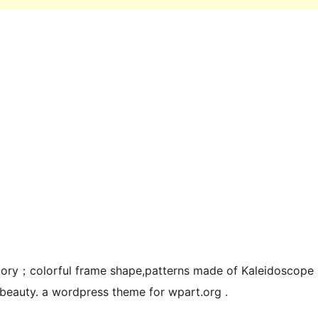
story；colorful frame shape,patterns made of Kaleidoscope
f beauty. a wordpress theme for wpart.org .