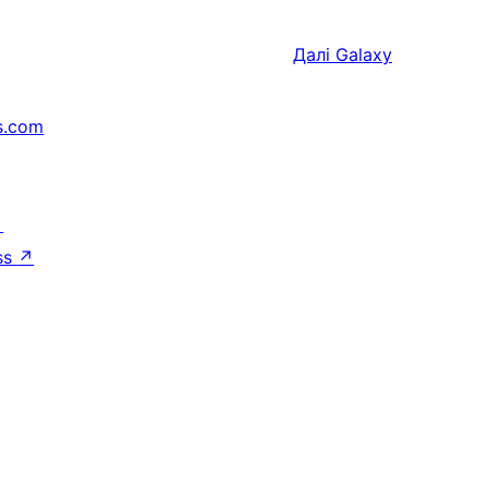
Далі
Galaxy
s.com
↗
ss
↗