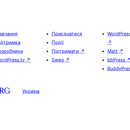
авчання
Приєднатися
WordPres
ідтримка
Події
↗
озробники
Підтримати
↗
Matt
↗
ordPress.tv
↗
Swag
↗
bbPress
BuddyPre
Україна