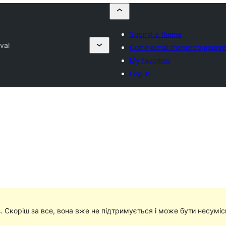
Submit a theme
val
Commercial theme companie
My favorites
Log in
в
. Скоріш за все, вона вже не підтримується і може бути несумі