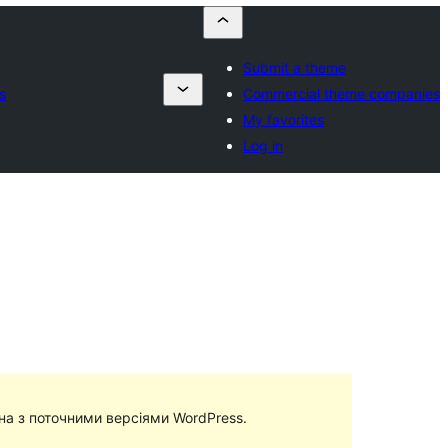
Submit a theme
s
Commercial theme companies
My favorites
Log in
сна з поточними версіями WordPress.