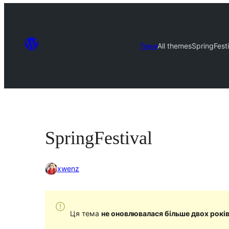
Теми
All themes
SpringFesti
SpringFestival
xwenz
Ця тема
не оновлювалася більше двох рокі