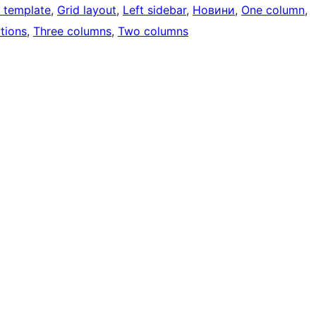
h template
, 
Grid layout
, 
Left sidebar
, 
Новини
, 
One column
, 
tions
, 
Three columns
, 
Two columns