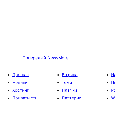
Попередній
NewsMore
Про нас
Вітрина
Н
Новини
Теми
П
Хостинг
Плагіни
Р
Приватність
Паттерни
W