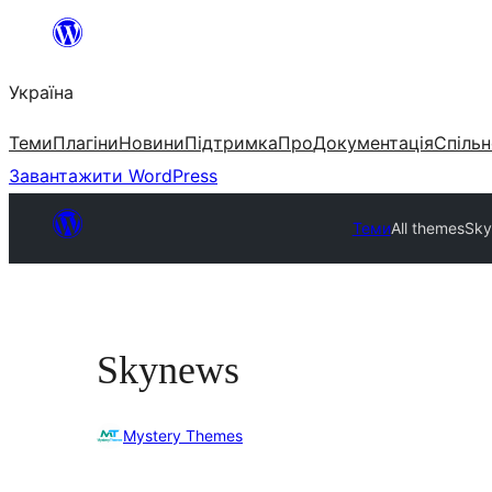
Перейти
до
Україна
вмісту
Теми
Плагіни
Новини
Підтримка
Про
Документація
Спільн
Завантажити WordPress
Теми
All themes
Sky
Skynews
Mystery Themes