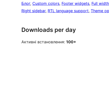
Блог
, 
Custom colors
, 
Footer widgets
, 
Full widt
Right sidebar
, 
RTL language support
, 
Theme op
Downloads per day
Активні встановлення:
100+