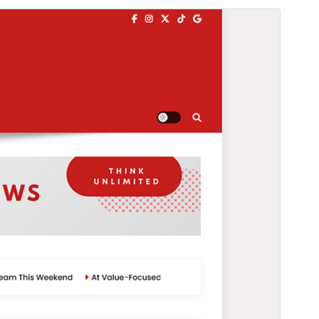
Перегляд
Завантажити
Це тема-нащадок теми
News Portal
.
Версія
1.0.3
Last updated
3 Липня, 2025
Active installations
100+
WordPress version
5.0
PHP version
7.2
Theme homepage