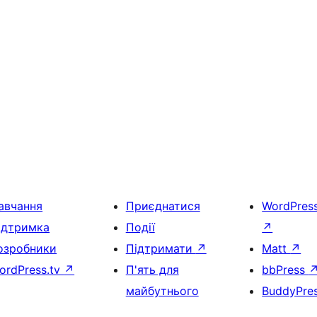
авчання
Приєднатися
WordPres
ідтримка
Події
↗
озробники
Підтримати
↗
Matt
↗
ordPress.tv
↗
П'ять для
bbPress
майбутнього
BuddyPre