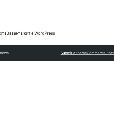
ота
Завантажити WordPress
news
Submit a theme
Commercial the