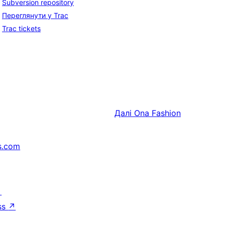
Subversion repository
Переглянути у Trac
Trac tickets
Далі
Ona Fashion
s.com
↗
ss
↗