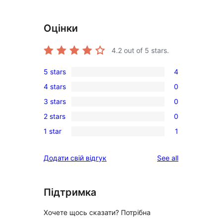
Оцінки
4.2
out of 5 stars.
5 stars
4
4
4 stars
0
5-
0
3 stars
0
star
4-
0
reviews
2 stars
0
star
3-
0
reviews
1 star
1
star
2-
1
reviews
star
1-
reviews
Додати свій відгук
See all
reviews
star
review
Підтримка
Хочете щось сказати? Потрібна