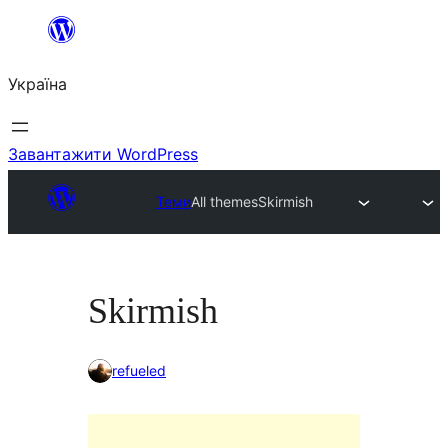
Перейти
до
Україна
вмісту
Завантажити WordPress
Теми
All themes
Skirmish
Skirmish
refueled