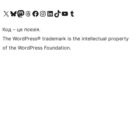
Visit our X (formerly Twitter) account
Visit our Bluesky account
Завітайте до нашої стрічки в Mastodon
Visit our Threads account
Завітайте на нашу сторінку в Facebook
Visit our Instagram account
Visit our LinkedIn account
Visit our TikTok account
Visit our YouTube channel
Visit our Tumblr account
Код – це поезія.
The WordPress® trademark is the intellectual property
of the WordPress Foundation.