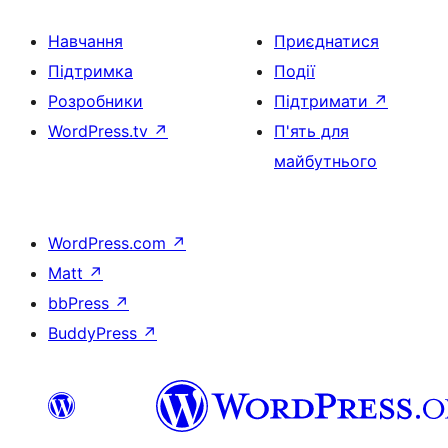
Навчання
Приєднатися
Підтримка
Події
Розробники
Підтримати
↗
WordPress.tv
↗
П'ять для
майбутнього
WordPress.com
↗
Matt
↗
bbPress
↗
BuddyPress
↗