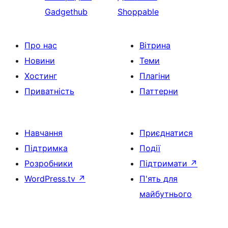
Gadgethub
Shoppable
Про нас
Вітрина
Новини
Теми
Хостинг
Плагіни
Приватність
Паттерни
Навчання
Приєднатися
Підтримка
Події
Розробники
Підтримати
↗
WordPress.tv
↗
П'ять для
майбутнього