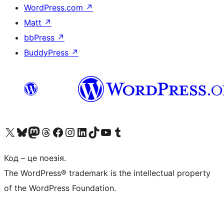
WordPress.com
↗
Matt
↗
bbPress
↗
BuddyPress
↗
Visit our X (formerly Twitter) account
Visit our Bluesky account
Завітайте до нашої стрічки в Mastodon
Visit our Threads account
Завітайте на нашу сторінку в Facebook
Visit our Instagram account
Visit our LinkedIn account
Visit our TikTok account
Visit our YouTube channel
Visit our Tumblr account
Код – це поезія.
The WordPress® trademark is the intellectual property
of the WordPress Foundation.