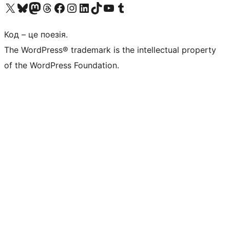
Visit our X (formerly Twitter) account
Visit our Bluesky account
Завітайте до нашої стрічки в Mastodon
Visit our Threads account
Завітайте на нашу сторінку в Facebook
Visit our Instagram account
Visit our LinkedIn account
Visit our TikTok account
Visit our YouTube channel
Visit our Tumblr account
Код – це поезія.
The WordPress® trademark is the intellectual property
of the WordPress Foundation.