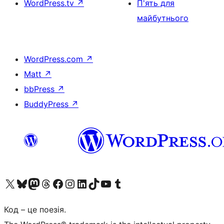
WordPress.tv
↗
П'ять для
майбутнього
WordPress.com
↗
Matt
↗
bbPress
↗
BuddyPress
↗
Visit our X (formerly Twitter) account
Visit our Bluesky account
Завітайте до нашої стрічки в Mastodon
Visit our Threads account
Завітайте на нашу сторінку в Facebook
Visit our Instagram account
Visit our LinkedIn account
Visit our TikTok account
Visit our YouTube channel
Visit our Tumblr account
Код – це поезія.