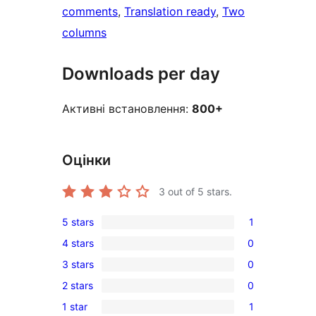
comments
, 
Translation ready
, 
Two
columns
Downloads per day
Активні встановлення:
800+
Оцінки
3
out of 5 stars.
5 stars
1
1
4 stars
0
5-
0
3 stars
0
star
4-
0
review
2 stars
0
star
3-
0
reviews
1 star
1
star
2-
1