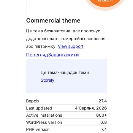
Commercial theme
Ця тема безкоштовна, але пропонує
додаткові платні комерційні оновлення
або підтримку.
View support
Перегляд
Завантажити
Це тема-нащадок теми
Storely
.
Версія
27.4
Last updated
4 Серпня, 2026
Active installations
800+
WordPress version
6.8
PHP version
7.4