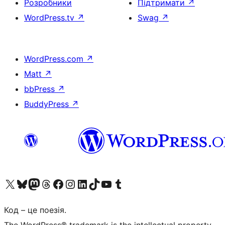
Розробники
Підтримати
↗
WordPress.tv
↗
Swag
↗
WordPress.com
↗
Matt
↗
bbPress
↗
BuddyPress
↗
Visit our X (formerly Twitter) account
Visit our Bluesky account
Завітайте до нашої стрічки в Mastodon
Visit our Threads account
Завітайте на нашу сторінку в Facebook
Visit our Instagram account
Visit our LinkedIn account
Visit our TikTok account
Visit our YouTube channel
Visit our Tumblr account
Код – це поезія.