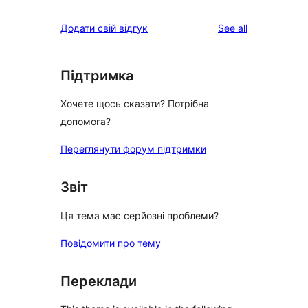
reviews
star
1-
reviews
Додати свій відгук
See all
reviews
star
review
Підтримка
Хочете щось сказати? Потрібна
допомога?
Переглянути форум підтримки
Звіт
Ця тема має серйозні проблеми?
Повідомити про тему
Переклади