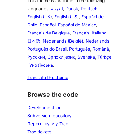
This theme is available in the following
languages:
العربية
,
Dansk
,
Deutsch
,
English (UK)
,
English (US)
,
Español de
Chile
,
Español
,
Español de México
,
Français de Belgique
,
Français
,
Italiano
,
日本語
,
Nederlands (België)
,
Nederlands
,
Português do Brasil
,
Português
,
Română
,
Русский
,
Српски језик
,
Svenska
,
Türkçe
і
Українська
.
Translate this theme
Browse the code
Development log
Subversion repository
Переглянути у Trac
Trac tickets