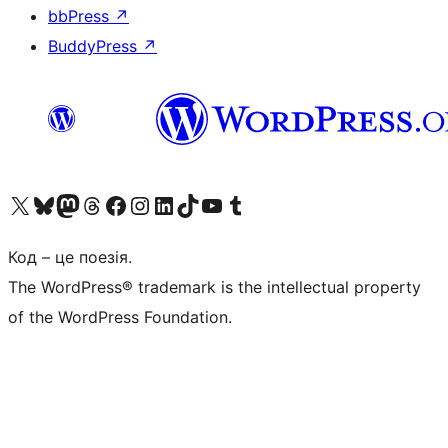
bbPress
↗
BuddyPress
↗
Visit our X (formerly Twitter) account
Visit our Bluesky account
Завітайте до нашої стрічки в Mastodon
Visit our Threads account
Завітайте на нашу сторінку в Facebook
Visit our Instagram account
Visit our LinkedIn account
Visit our TikTok account
Visit our YouTube channel
Visit our Tumblr account
Код – це поезія.
The WordPress® trademark is the intellectual property
of the WordPress Foundation.