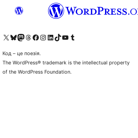
Visit our X (formerly Twitter) account
Visit our Bluesky account
Завітайте до нашої стрічки в Mastodon
Visit our Threads account
Завітайте на нашу сторінку в Facebook
Visit our Instagram account
Visit our LinkedIn account
Visit our TikTok account
Visit our YouTube channel
Visit our Tumblr account
Код – це поезія.
The WordPress® trademark is the intellectual property
of the WordPress Foundation.