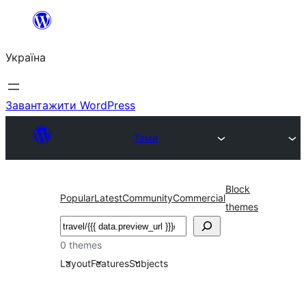
Перейти
до
Україна
вмісту
Завантажити WordPress
Теми
Block
Popular
Latest
Community
Commercial
themes
Пошук
0 themes
Layout
Features
Subjects