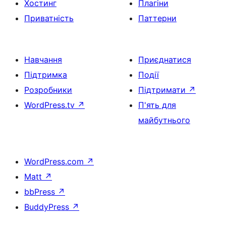
Хостинг
Плагіни
Приватність
Паттерни
Навчання
Приєднатися
Підтримка
Події
Розробники
Підтримати
↗
WordPress.tv
↗
П'ять для
майбутнього
WordPress.com
↗
Matt
↗
bbPress
↗
BuddyPress
↗