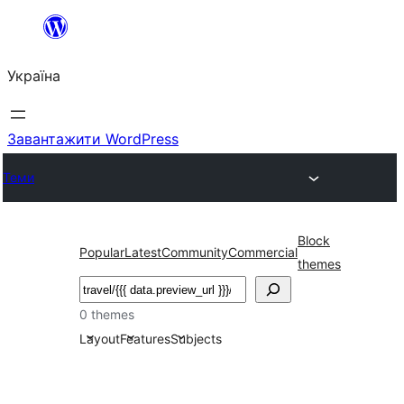
Перейти
до
Україна
вмісту
Завантажити WordPress
Теми
Block
Popular
Latest
Community
Commercial
themes
Пошук
0 themes
Layout
Features
Subjects