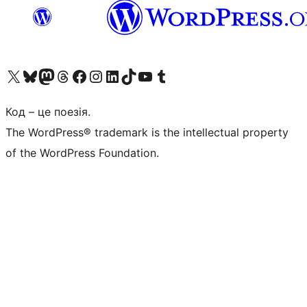
Visit our X (formerly Twitter) account
Visit our Bluesky account
Завітайте до нашої стрічки в Mastodon
Visit our Threads account
Завітайте на нашу сторінку в Facebook
Visit our Instagram account
Visit our LinkedIn account
Visit our TikTok account
Visit our YouTube channel
Visit our Tumblr account
Код – це поезія.
The WordPress® trademark is the intellectual property
of the WordPress Foundation.