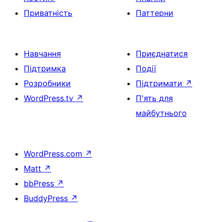
Приватність
Паттерни
Навчання
Приєднатися
Підтримка
Події
Розробники
Підтримати
↗
WordPress.tv
↗
П'ять для
майбутнього
WordPress.com
↗
Matt
↗
bbPress
↗
BuddyPress
↗