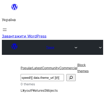
Перейти
до
Україна
вмісту
Завантажити WordPress
Теми
Block
Popular
Latest
Community
Commercial
themes
Пошук
0 themes
Layout
Features
Subjects