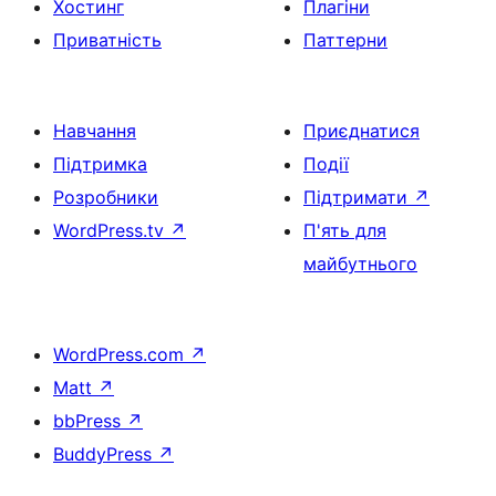
Хостинг
Плагіни
Приватність
Паттерни
Навчання
Приєднатися
Підтримка
Події
Розробники
Підтримати
↗
WordPress.tv
↗
П'ять для
майбутнього
WordPress.com
↗
Matt
↗
bbPress
↗
BuddyPress
↗