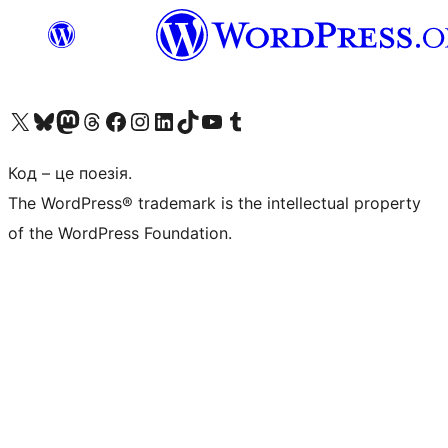
Visit our X (formerly Twitter) account
Visit our Bluesky account
Завітайте до нашої стрічки в Mastodon
Visit our Threads account
Завітайте на нашу сторінку в Facebook
Visit our Instagram account
Visit our LinkedIn account
Visit our TikTok account
Visit our YouTube channel
Visit our Tumblr account
Код – це поезія.
The WordPress® trademark is the intellectual property
of the WordPress Foundation.