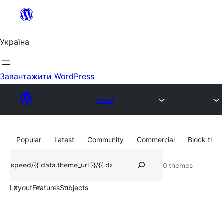
Перейти
до
вмісту
Україна
Завантажити WordPress
Теми
Popular
Latest
Community
Commercial
Block the
Пошук
0 themes
Layout
Features
Subjects