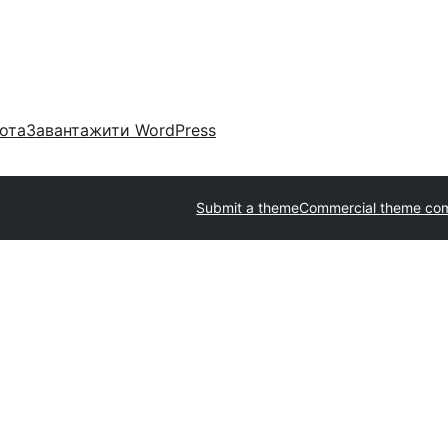
ота
Завантажити WordPress
Submit a theme
Commercial theme co