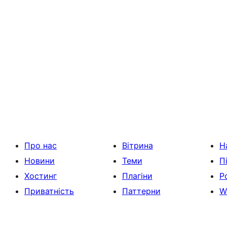
Про нас
Вітрина
Н
Новини
Теми
П
Хостинг
Плагіни
Р
Приватність
Паттерни
W