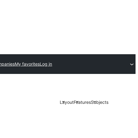
mpanies
My favorites
Log in
Layout
Features
Subjects