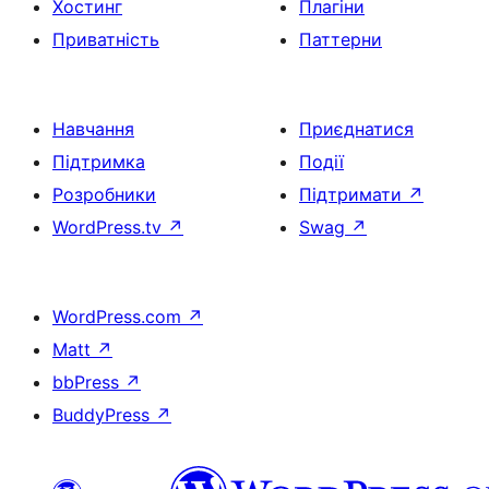
Хостинг
Плагіни
Приватність
Паттерни
Навчання
Приєднатися
Підтримка
Події
Розробники
Підтримати
↗
WordPress.tv
↗
Swag
↗
WordPress.com
↗
Matt
↗
bbPress
↗
BuddyPress
↗