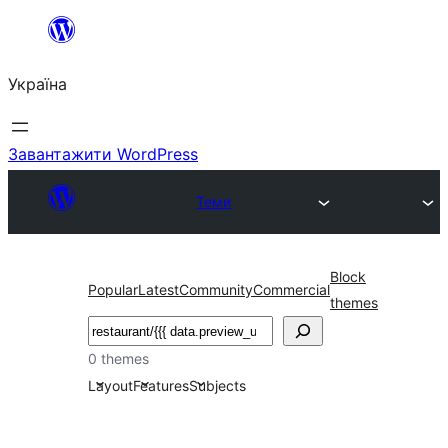
Перейти
до
Україна
вмісту
Завантажити WordPress
Теми
Block
Popular
Latest
Community
Commercial
themes
Пошук
0 themes
Layout
Features
Subjects