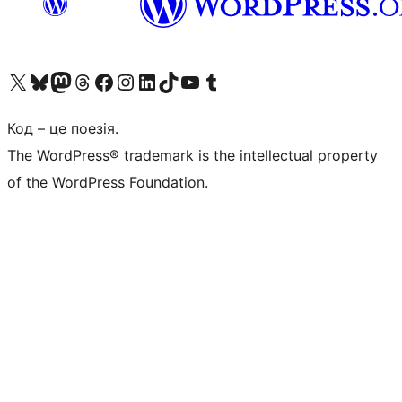
Visit our X (formerly Twitter) account
Visit our Bluesky account
Завітайте до нашої стрічки в Mastodon
Visit our Threads account
Завітайте на нашу сторінку в Facebook
Visit our Instagram account
Visit our LinkedIn account
Visit our TikTok account
Visit our YouTube channel
Visit our Tumblr account
Код – це поезія.
The WordPress® trademark is the intellectual property
of the WordPress Foundation.