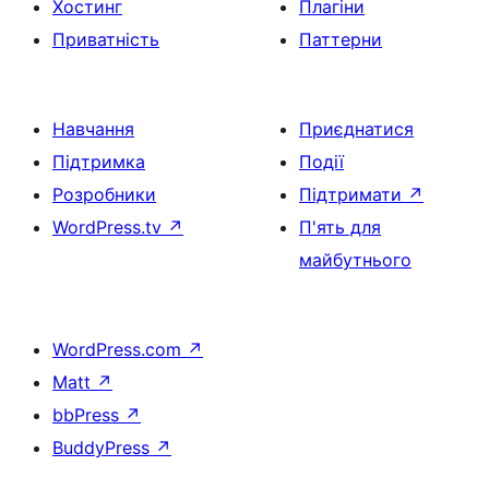
Хостинг
Плагіни
Приватність
Паттерни
Навчання
Приєднатися
Підтримка
Події
Розробники
Підтримати
↗
WordPress.tv
↗
П'ять для
майбутнього
WordPress.com
↗
Matt
↗
bbPress
↗
BuddyPress
↗