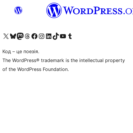
Visit our X (formerly Twitter) account
Visit our Bluesky account
Завітайте до нашої стрічки в Mastodon
Visit our Threads account
Завітайте на нашу сторінку в Facebook
Visit our Instagram account
Visit our LinkedIn account
Visit our TikTok account
Visit our YouTube channel
Visit our Tumblr account
Код – це поезія.
The WordPress® trademark is the intellectual property
of the WordPress Foundation.