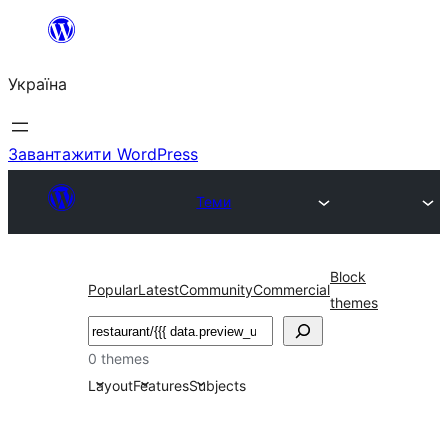
Перейти
до
Україна
вмісту
Завантажити WordPress
Теми
Block
Popular
Latest
Community
Commercial
themes
Пошук
0 themes
Layout
Features
Subjects