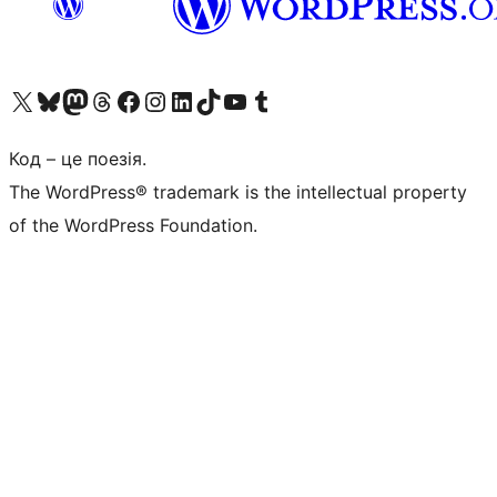
Visit our X (formerly Twitter) account
Visit our Bluesky account
Завітайте до нашої стрічки в Mastodon
Visit our Threads account
Завітайте на нашу сторінку в Facebook
Visit our Instagram account
Visit our LinkedIn account
Visit our TikTok account
Visit our YouTube channel
Visit our Tumblr account
Код – це поезія.
The WordPress® trademark is the intellectual property
of the WordPress Foundation.