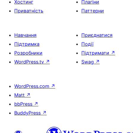
Хостинг
Плагіни
Приватність
Паттерни
Навчання
Приєднатися
Підтримка
Події
Розробники
Підтримати
↗
WordPress.tv
↗
Swag
↗
WordPress.com
↗
Matt
↗
bbPress
↗
BuddyPress
↗