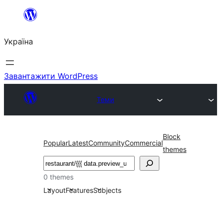
Перейти
до
Україна
вмісту
Завантажити WordPress
Теми
Block
Popular
Latest
Community
Commercial
themes
Пошук
0 themes
Layout
Features
Subjects