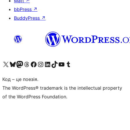
Matt
↗
bbPress
↗
BuddyPress
↗
Visit our X (formerly Twitter) account
Visit our Bluesky account
Завітайте до нашої стрічки в Mastodon
Visit our Threads account
Завітайте на нашу сторінку в Facebook
Visit our Instagram account
Visit our LinkedIn account
Visit our TikTok account
Visit our YouTube channel
Visit our Tumblr account
Код – це поезія.
The WordPress® trademark is the intellectual property
of the WordPress Foundation.